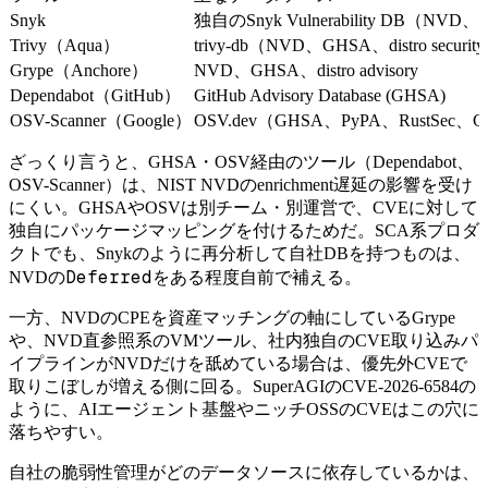
Snyk
独自のSnyk Vulnerability DB
Trivy（Aqua）
trivy-db（NVD、GHSA、distro secu
Grype（Anchore）
NVD、GHSA、distro advisory
Dependabot（GitHub）
GitHub Advisory Database (GHSA)
OSV-Scanner（Google）
OSV.dev（GHSA、PyPA、RustSec
ざっくり言うと、GHSA・OSV経由のツール（Dependabot、
OSV-Scanner）は、NIST NVDのenrichment遅延の影響を受け
にくい。GHSAやOSVは別チーム・別運営で、CVEに対して
独自にパッケージマッピングを付けるためだ。SCA系プロダ
クトでも、Snykのように再分析して自社DBを持つものは、
Deferred
NVDの
をある程度自前で補える。
一方、NVDのCPEを資産マッチングの軸にしているGrype
や、NVD直参照系のVMツール、社内独自のCVE取り込みパ
イプラインがNVDだけを舐めている場合は、優先外CVEで
取りこぼしが増える側に回る。SuperAGIのCVE-2026-6584の
ように、AIエージェント基盤やニッチOSSのCVEはこの穴に
落ちやすい。
自社の脆弱性管理がどのデータソースに依存しているかは、