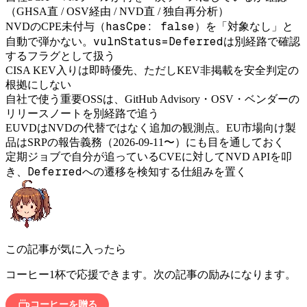
（GHSA直 / OSV経由 / NVD直 / 独自再分析）
hasCpe: false
NVDのCPE未付与（
）を「対象なし」と
vulnStatus=Deferred
自動で弾かない。
は別経路で確認
するフラグとして扱う
CISA KEV入りは即時優先、ただしKEV非掲載を安全判定の
根拠にしない
自社で使う重要OSSは、GitHub Advisory・OSV・ベンダーの
リリースノートを別経路で追う
EUVDはNVDの代替ではなく追加の観測点。EU市場向け製
品はSRPの報告義務（2026-09-11〜）にも目を通しておく
定期ジョブで自分が追っているCVEに対してNVD APIを叩
Deferred
き、
への遷移を検知する仕組みを置く
この記事が気に入ったら
コーヒー1杯で応援できます。次の記事の励みになります。
コーヒーを贈る