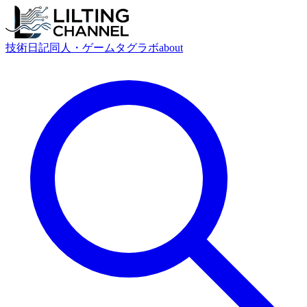
技術
日記
同人・ゲーム
タグ
ラボ
about