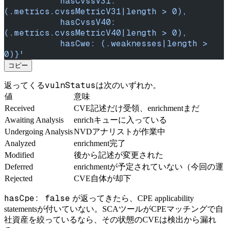
           hasCvssV31: 
(.metrics.cvssMetricV31|length > 0),
           hasCvssV40: 
(.metrics.cvssMetricV40|length > 0),
           hasCwe: (.weaknesses|length > 
0)}'
コピー
vulnStatus
返ってくる
は次のいずれか。
値
意味
Received
CVE記述だけ受領、enrichmentまだ
Awaiting Analysis
enrichキューに入っている
Undergoing Analysis
NVDアナリストが作業中
Analyzed
enrichment完了
Modified
後から記述が変更された
Deferred
enrichmentが予定されていない（今回の運用変
Rejected
CVE自体が却下
hasCpe: false
が返ってきたら、CPE applicability
statementsが付いていない。SCAツールがCPEマッチングで自
社資産を絞っているなら、その状態のCVEは検出から漏れ