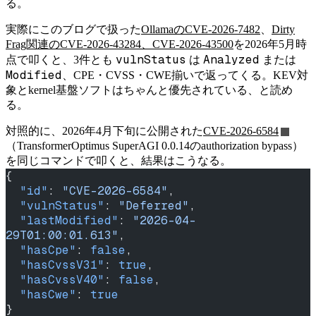
る。
実際にこのブログで扱った
OllamaのCVE-2026-7482
、
Dirty
Frag関連のCVE-2026-43284、CVE-2026-43500
を2026年5月時
vulnStatus
Analyzed
点で叩くと、3件とも
は
または
Modified
、CPE・CVSS・CWE揃いで返ってくる。KEV対
象とkernel基盤ソフトはちゃんと優先されている、と読め
る。
対照的に、2026年4月下旬に公開された
CVE-2026-6584
（TransformerOptimus SuperAGI 0.0.14のauthorization bypass）
を同じコマンドで叩くと、結果はこうなる。
{
  "id"
: 
"CVE-2026-6584"
,
  "vulnStatus"
: 
"Deferred"
,
  "lastModified"
: 
"2026-04-
29T01:00:01.613"
,
  "hasCpe"
: 
false
,
  "hasCvssV31"
: 
true
,
  "hasCvssV40"
: 
false
,
  "hasCwe"
: 
true
}