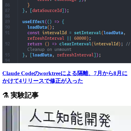
Claude Codeのworktreeによる隔離、7月から8月に
かけて4リリースで修正が入った
⚗️ 実験記事