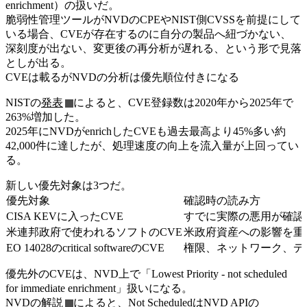
enrichment）の扱いだ。
脆弱性管理ツールがNVDのCPEやNIST側CVSSを前提にして
いる場合、CVEが存在するのに自分の製品へ紐づかない、
深刻度が出ない、変更後の再分析が遅れる、という形で見落
としが出る。
CVEは載るがNVDの分析は優先順位付きになる
NISTの
発表
によると、CVE登録数は2020年から2025年で
263%増加した。
2025年にNVDがenrichしたCVEも過去最高より45%多い約
42,000件に達したが、処理速度の向上を流入量が上回ってい
る。
新しい優先対象は3つだ。
優先対象
確認時の読み方
CISA KEVに入ったCVE
すでに実際の悪用が確認され
米連邦政府で使われるソフトのCVE
米政府資産への影響を重
EO 14028のcritical softwareのCVE
権限、ネットワーク、デ
優先外のCVEは、NVD上で「Lowest Priority - not scheduled
for immediate enrichment」扱いになる。
NVDの解説
によると、Not ScheduledはNVD APIの