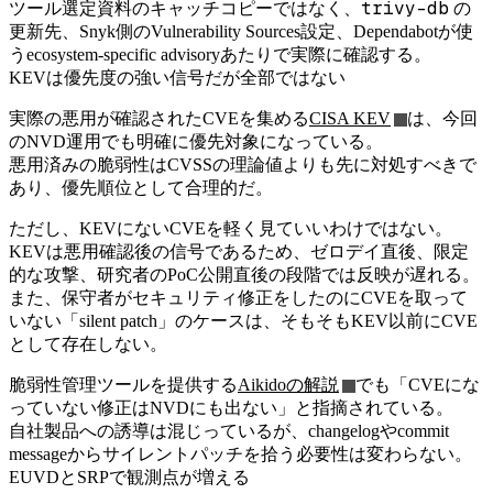
trivy-db
ツール選定資料のキャッチコピーではなく、
の
更新先、Snyk側のVulnerability Sources設定、Dependabotが使
うecosystem-specific advisoryあたりで実際に確認する。
KEVは優先度の強い信号だが全部ではない
実際の悪用が確認されたCVEを集める
CISA KEV
は、今回
のNVD運用でも明確に優先対象になっている。
悪用済みの脆弱性はCVSSの理論値よりも先に対処すべきで
あり、優先順位として合理的だ。
ただし、KEVにないCVEを軽く見ていいわけではない。
KEVは悪用確認後の信号であるため、ゼロデイ直後、限定
的な攻撃、研究者のPoC公開直後の段階では反映が遅れる。
また、保守者がセキュリティ修正をしたのにCVEを取って
いない「silent patch」のケースは、そもそもKEV以前にCVE
として存在しない。
脆弱性管理ツールを提供する
Aikidoの解説
でも「CVEにな
っていない修正はNVDにも出ない」と指摘されている。
自社製品への誘導は混じっているが、changelogやcommit
messageからサイレントパッチを拾う必要性は変わらない。
EUVDとSRPで観測点が増える