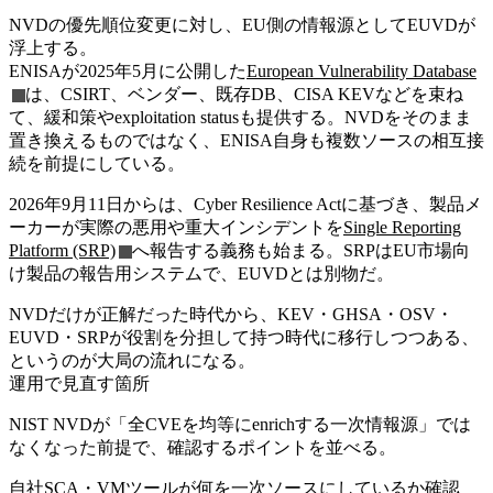
NVDの優先順位変更に対し、EU側の情報源としてEUVDが
浮上する。
ENISAが2025年5月に公開した
European Vulnerability Database
は、CSIRT、ベンダー、既存DB、CISA KEVなどを束ね
て、緩和策やexploitation statusも提供する。NVDをそのまま
置き換えるものではなく、ENISA自身も複数ソースの相互接
続を前提にしている。
2026年9月11日からは、Cyber Resilience Actに基づき、製品メ
ーカーが実際の悪用や重大インシデントを
Single Reporting
Platform (SRP)
へ報告する義務も始まる。SRPはEU市場向
け製品の報告用システムで、EUVDとは別物だ。
NVDだけが正解だった時代から、KEV・GHSA・OSV・
EUVD・SRPが役割を分担して持つ時代に移行しつつある、
というのが大局の流れになる。
運用で見直す箇所
NIST NVDが「全CVEを均等にenrichする一次情報源」では
なくなった前提で、確認するポイントを並べる。
自社SCA・VMツールが何を一次ソースにしているか確認