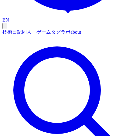
EN
技術
日記
同人・ゲーム
タグ
ラボ
about