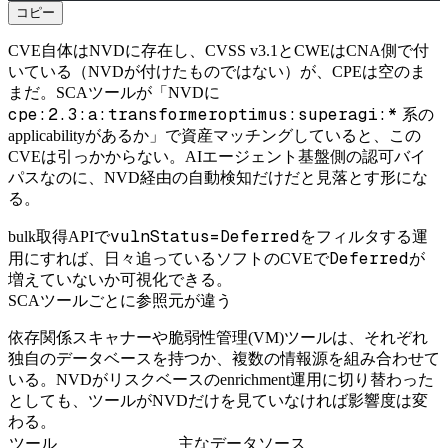
コピー
CVE自体はNVDに存在し、CVSS v3.1とCWEはCNA側で付
いている（NVDが付けたものではない）が、CPEは空のま
まだ。SCAツールが「NVDに
cpe:2.3:a:transformeroptimus:superagi:*
系の
applicabilityがあるか」で資産マッチングしていると、この
CVEは引っかからない。AIエージェント基盤側の認可バイ
パスなのに、NVD経由の自動検知だけだと見落とす形にな
る。
vulnStatus=Deferred
bulk取得APIで
をフィルタする運
Deferred
用にすれば、日々追っているソフトのCVEで
が
増えていないか可視化できる。
SCAツールごとに参照元が違う
依存関係スキャナーや脆弱性管理(VM)ツールは、それぞれ
独自のデータベースを持つか、複数の情報源を組み合わせて
いる。NVDがリスクベースのenrichment運用に切り替わった
としても、ツールがNVDだけを見ていなければ影響度は変
わる。
ツール
主なデータソース