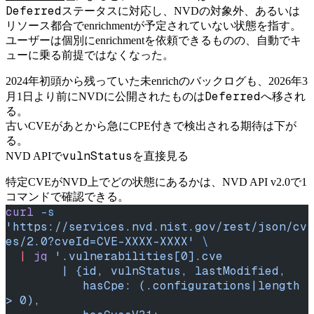
Deferred
ステータスに対応し、NVDの対象外、あるいは
リソース都合でenrichmentが予定されていない状態を指す。
ユーザーは個別にenrichmentを依頼できるものの、自動でキ
ューに乗る前提ではなくなった。
2024年初頭から残っていた未enrichのバックログも、2026年3
Deferred
月1日より前にNVDに公開されたものは
へ移され
る。
古いCVEがあとから急にCPE付きで検出される期待は下が
る。
vulnStatus
NVD APIで
を直接見る
特定CVEがNVD上でどの状態にあるかは、NVD API v2.0で1
コマンドで確認できる。
curl
 -s
'https://services.nvd.nist.gov/rest/json/cv
es/2.0?cveId=CVE-XXXX-XXXX'
 \
  |
 jq
 '.vulnerabilities[0].cve
        | {id, vulnStatus, lastModified,
           hasCpe: (.configurations|length 
> 0),