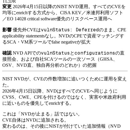
TL;DR
変更
2026年4月15日以降のNIST NVD運用。すべてのCVEを
均等にenrichする方式から、CISA KEV／米連邦利用ソフト
／EO 14028 critical software優先のリスクベース運用へ
vulnStatus: Deferred
影響
優先外CVEは
のまま、CPE
applicability statementsなし。NVDのCPEで資産マッチングす
るSCA・VM系ツールでfalse negativeが拡大
vulnStatus
configurations
確認
NVD APIでの
と
の直
接照会、および自社SCAツールの一次ソース（GHSA、
OSV、NVD直、独自再分析のどれか）の把握
NIST NVDが、CVEの件数増加に追いつくために運用を変え
た。
2026年4月15日以降、NVDはすべてのCVEへ同じように
CVSS、CWE、CPEを付けるのではなく、実害や米政府利用
に近いものを優先してenrichする。
これは「NVDが止まる」話ではない。
CVE自体はNVDに追加される。
変わるのは、その後にNISTが付けていた追加情報（NVD