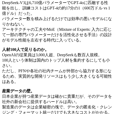
DeepSeek-V3は6,710億パラメーターでGPT-4oに匹敵する性
能を出し、訓練コストはGPT-4の約17分の1（600万ドル vs 1
億ドル）だった。
パラメーター数を積み上げるだけでは効率の悪いモデルにな
りかねない。
アーキテクチャの工夫やMoE（Mixture of Experts: 入力に応じ
て一部の専門パラメーターだけを活性化させる手法）の設計
がモデル性能を左右する時代に入っている。
人材100人で足りるのか。
OpenAIの従業員は3,000人超、DeepSeekも数百人規模。
100人という体制は国内のトップ人材を集約するにしても小
さい。
ただし、PFNや各社の社内チームが外部から協力する形にな
るため、実質的な開発リソースはもう少し大きくなる可能性
はある。
産業データの壁。
日本企業が持つ産業データは確かに貴重だが、そのデータを
社外の新会社に提供するハードルは高い。
製造業のデータは企業秘密の塊で、データの匿名化・クレン
ジング・フォーマット統一だけでも大きなコストがかかる。