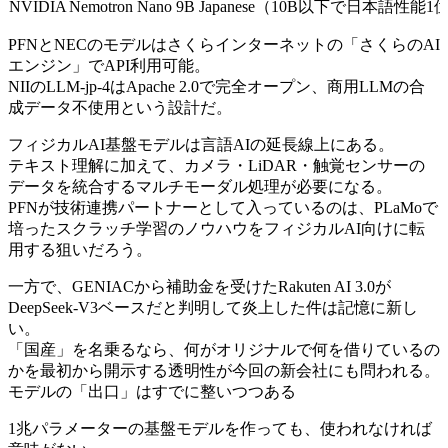
NVIDIA
Nemotron Nano 9B Japanese（10B以下で日本語性能1
PFNとNECのモデルはさくらインターネットの「さくらのAI
エンジン」でAPI利用可能。
NIIのLLM-jp-4はApache 2.0で完全オープン、商用LLMの合
成データ不使用という設計だ。
フィジカルAI基盤モデルは言語AIの延長線上にある。
テキスト理解に加えて、カメラ・LiDAR・触覚センサーの
データを統合するマルチモーダル処理が必要になる。
PFNが技術連携パートナーとして入っているのは、PLaMoで
培ったスクラッチ学習のノウハウをフィジカルAI向けに転
用する狙いだろう。
一方で、GENIACから補助金を受けたRakuten AI 3.0が
DeepSeek-V3ベースだと判明して炎上した件は記憶に新し
い。
「国産」を名乗るなら、何がオリジナルで何を借りているの
かを最初から開示する透明性が今回の新会社にも問われる。
モデルの「出口」はすでに整いつつある
1兆パラメーターの基盤モデルを作っても、使われなければ