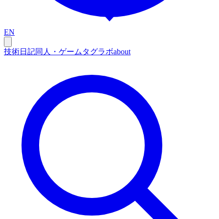
EN
技術
日記
同人・ゲーム
タグ
ラボ
about