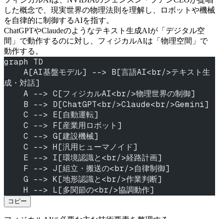
した概念で、現実世界の物理法則を理解し、ロボットや機械
を自律的に制御するAIを指す。
ChatGPTやClaudeのようなテキスト生成AIが「デジタル空
間」で動作するのに対し、フィジカルAIは「物理空間」で
動作する。
graph TD
    A[AI基盤モデル] --> B[言語AI<br/>テキスト生
成・対話]
    A --> C[フィジカルAI<br/>物理世界の制御]
    B --> D[ChatGPT<br/>Claude<br/>Gemini]
    C --> E[自動運転]
    C --> F[産業用ロボット]
    C --> G[建設機械]
    C --> H[汎用ヒューマノイド]
    E --> I[環境認識と<br/>経路計画]
    F --> J[組立・搬送の<br/>自律制御]
    G --> K[地形認識と<br/>作業判断]
    H --> L[多関節の<br/>協調動作]
コピー