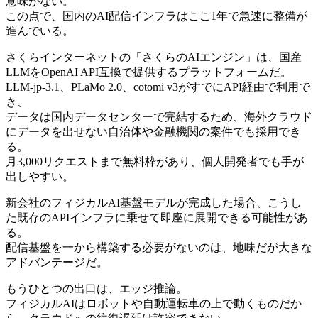
意味がない。
この点で、国内のAI配信インフラはここ1年で急速に整備が
進んでいる。
さくらインターネットの「さくらのAIエンジン」は、国産
LLMをOpenAI API互換で提供するプラットフォームだ。
LLM-jp-3.1、PLaMo 2.0、cotomi v3がすでにAPI経由で利用で
き、
データは国内データセンターで完結するため、海外クラウド
にデータを出せない自治体や金融機関の案件でも採用でき
る。
月3,000リクエストまで無料枠があり、個人開発者でも手が
出しやすい。
新会社のフィジカルAI基盤モデルが完成した場合、こうし
た既存のAPIインフラに乗せて即座に展開できる可能性があ
る。
配信基盤を一から構築する必要がないのは、地味だが大きな
アドバンテージだ。
もうひとつの出口は、エッジ推論。
フィジカルAIはロボットや自動運転車の上で動くものだか