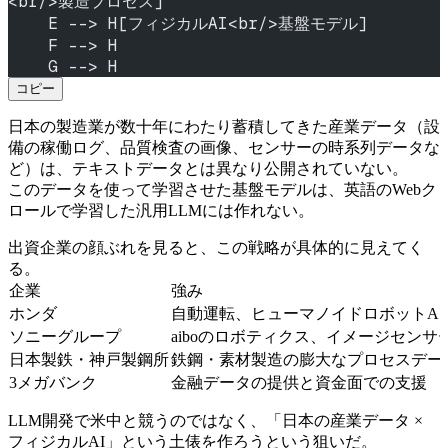
<br/>製造プロセス]
    E --> H[フィジカルAI<br/>基盤モデル]
    F --> H
    G --> H
コピー
日本の製造業が数十年にわたり蓄積してきた産業データ（設
備の稼働ログ、品質検査の画像、センサーの時系列データな
ど）は、テキストデータとは異なり公開されていない。
このデータを使って学習させた基盤モデルは、英語のWebク
ロールで学習した汎用LLMには作れない。
出資企業の顔ぶれを見ると、この戦略が具体的に見えてく
る。
企業
強み
ホンダ
自動運転、ヒューマノイドロボットAS
ソニーグループ
aiboのロボティクス、イメージセンサー技術、
日本製鉄・神戸製鋼所
鉄鋼・素材製造の膨大なプロセスデー
3メガバンク
金融データの提供と資金面での支援
LLM開発で米中と競うのではなく、「日本の産業データ ×
フィジカルAI」という土俵を作ろうという狙いだ。