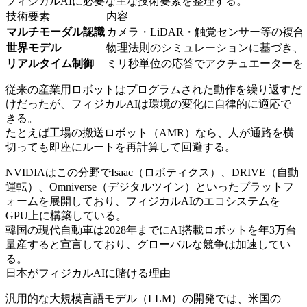
フィジカルAIに必要な主な技術要素を整理する。
技術要素
内容
マルチモーダル認識
カメラ・LiDAR・触覚センサー等の複
世界モデル
物理法則のシミュレーションに基づき、
リアルタイム制御
ミリ秒単位の応答でアクチュエーターを
従来の産業用ロボットはプログラムされた動作を繰り返すだ
けだったが、フィジカルAIは環境の変化に自律的に適応で
きる。
たとえば工場の搬送ロボット（AMR）なら、人が通路を横
切っても即座にルートを再計算して回避する。
NVIDIAはこの分野でIsaac（ロボティクス）、DRIVE（自動
運転）、Omniverse（デジタルツイン）といったプラットフ
ォームを展開しており、フィジカルAIのエコシステムを
GPU上に構築している。
韓国の現代自動車は2028年までにAI搭載ロボットを年3万台
量産すると宣言しており、グローバルな競争は加速してい
る。
日本がフィジカルAIに賭ける理由
汎用的な大規模言語モデル（LLM）の開発では、米国の