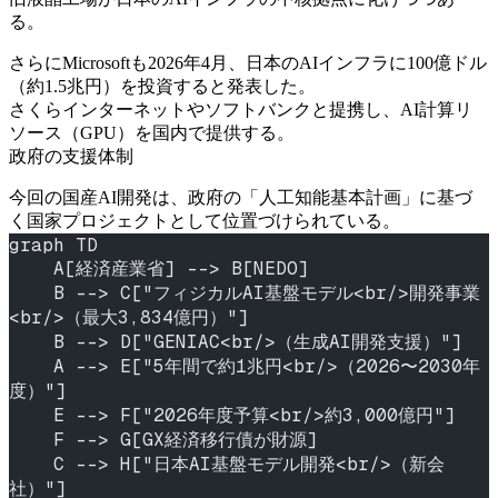
る。
さらにMicrosoftも2026年4月、日本のAIインフラに100億ドル
（約1.5兆円）を投資すると発表した。
さくらインターネットやソフトバンクと提携し、AI計算リ
ソース（GPU）を国内で提供する。
政府の支援体制
今回の国産AI開発は、政府の「人工知能基本計画」に基づ
く国家プロジェクトとして位置づけられている。
graph TD
    A[経済産業省] --> B[NEDO]
    B --> C["フィジカルAI基盤モデル<br/>開発事業
<br/>（最大3,834億円）"]
    B --> D["GENIAC<br/>（生成AI開発支援）"]
    A --> E["5年間で約1兆円<br/>（2026〜2030年
度）"]
    E --> F["2026年度予算<br/>約3,000億円"]
    F --> G[GX経済移行債が財源]
    C --> H["日本AI基盤モデル開発<br/>（新会
社）"]