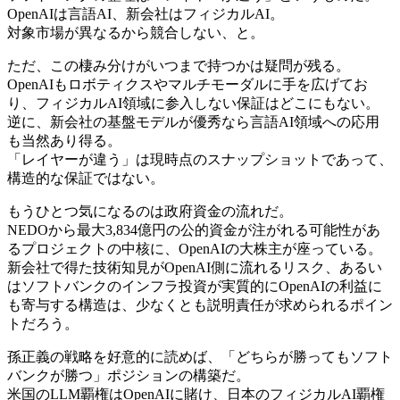
OpenAIは言語AI、新会社はフィジカルAI。
対象市場が異なるから競合しない、と。
ただ、この棲み分けがいつまで持つかは疑問が残る。
OpenAIもロボティクスやマルチモーダルに手を広げてお
り、フィジカルAI領域に参入しない保証はどこにもない。
逆に、新会社の基盤モデルが優秀なら言語AI領域への応用
も当然あり得る。
「レイヤーが違う」は現時点のスナップショットであって、
構造的な保証ではない。
もうひとつ気になるのは政府資金の流れだ。
NEDOから最大3,834億円の公的資金が注がれる可能性があ
るプロジェクトの中核に、OpenAIの大株主が座っている。
新会社で得た技術知見がOpenAI側に流れるリスク、あるい
はソフトバンクのインフラ投資が実質的にOpenAIの利益に
も寄与する構造は、少なくとも説明責任が求められるポイン
トだろう。
孫正義の戦略を好意的に読めば、「どちらが勝ってもソフト
バンクが勝つ」ポジションの構築だ。
米国のLLM覇権はOpenAIに賭け、日本のフィジカルAI覇権