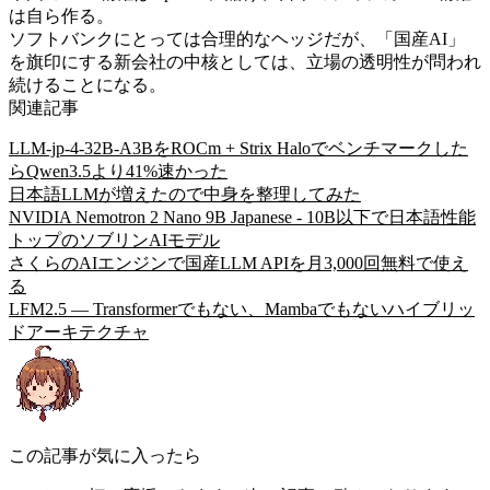
は自ら作る。
ソフトバンクにとっては合理的なヘッジだが、「国産AI」
を旗印にする新会社の中核としては、立場の透明性が問われ
続けることになる。
関連記事
LLM-jp-4-32B-A3BをROCm + Strix Haloでベンチマークした
らQwen3.5より41%速かった
日本語LLMが増えたので中身を整理してみた
NVIDIA Nemotron 2 Nano 9B Japanese - 10B以下で日本語性能
トップのソブリンAIモデル
さくらのAIエンジンで国産LLM APIを月3,000回無料で使え
る
LFM2.5 — Transformerでもない、Mambaでもないハイブリッ
ドアーキテクチャ
この記事が気に入ったら