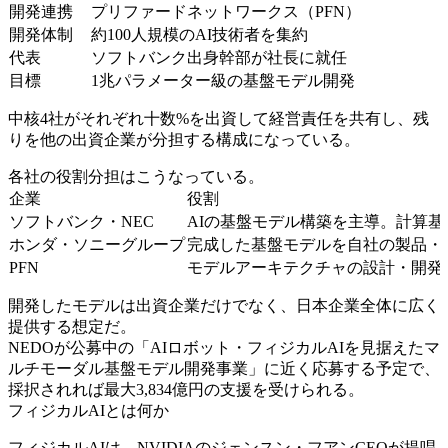
開発連携
プリファードネットワークス（PFN）
開発体制
約100人規模のAI技術者を集約
代表
ソフトバンク出身幹部が社長に就任
目標
1兆パラメーター級の基盤モデル開発
中核4社がそれぞれ十数%を出資して経営責任を共有し、残
りを他の出資企業が分担する構成になっている。
各社の役割分担はこうなっている。
企業
役割
ソフトバンク・NEC
AIの基盤モデル構築を主導。計算
ホンダ・ソニーグループ
完成した基盤モデルを自社の製品・
PFN
モデルアーキテクチャの設計・開発
開発したモデルは出資企業だけでなく、日本企業全体に広く
提供する想定だ。
NEDOが公募中の「AIロボット・フィジカルAIを見据えたマ
ルチモーダル基盤モデル開発事業」に近く応募する予定で、
採択されれば最大3,834億円の支援を受けられる。
フィジカルAIとは何か
フィジカルAIは、NVIDIAのジェンスン・フアンCEOが提唱