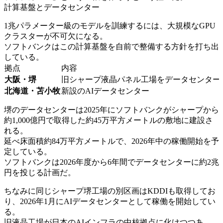
計算基盤とデータセンター
1兆パラメーター級のモデルを訓練するには、大規模なGPU
クラスターが不可欠になる。
ソフトバンクはこの計算基盤を自前で整備する方針を打ち出
している。
拠点
内容
大阪・堺
旧シャープ液晶パネル工場をデータセンター
北海道・苫小牧
新設のAIデータセンター
堺のデータセンターは2025年にソフトバンクがシャープから
約1,000億円で取得した約45万平方メートルの敷地に建設さ
れる。
延べ床面積約84万平方メートルで、2026年中の稼働開始を予
定している。
ソフトバンクは2026年度から6年間でデータセンターに約2兆
円を投じる計画だ。
ちなみに同じシャープ堺工場の別区画はKDDIも取得してお
り、2026年1月にAIデータセンターとして稼働を開始してい
る。
旧液晶工場が日本のAIインフラの中核拠点に化けつつあ