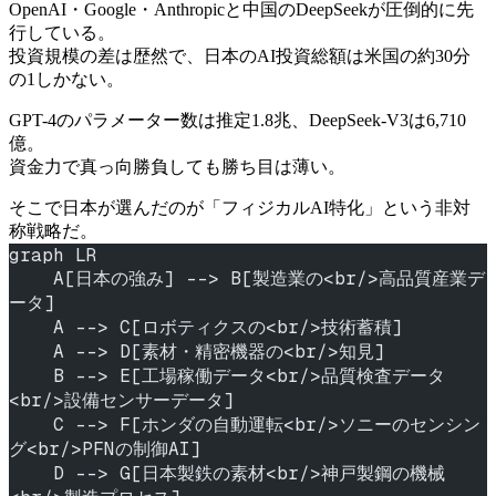
OpenAI・Google・Anthropicと中国のDeepSeekが圧倒的に先
行している。
投資規模の差は歴然で、日本のAI投資総額は米国の約30分
の1しかない。
GPT-4のパラメーター数は推定1.8兆、DeepSeek-V3は6,710
億。
資金力で真っ向勝負しても勝ち目は薄い。
そこで日本が選んだのが「フィジカルAI特化」という非対
称戦略だ。
graph LR
    A[日本の強み] --> B[製造業の<br/>高品質産業デ
ータ]
    A --> C[ロボティクスの<br/>技術蓄積]
    A --> D[素材・精密機器の<br/>知見]
    B --> E[工場稼働データ<br/>品質検査データ
<br/>設備センサーデータ]
    C --> F[ホンダの自動運転<br/>ソニーのセンシン
グ<br/>PFNの制御AI]
    D --> G[日本製鉄の素材<br/>神戸製鋼の機械