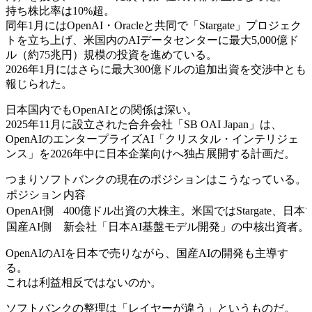
持ち株比率は10%超。
同年1月にはOpenAI・Oracleと共同で「Stargate」プロジェク
トを立ち上げ、米国内のAIデータセンターに最大5,000億ド
ル（約75兆円）規模の投資を進めている。
2026年1月にはさらに最大300億ドルの追加出資を交渉中とも
報じられた。
日本国内でもOpenAIとの関係は深い。
2025年11月に設立された合弁会社「SB OAI Japan」は、
OpenAIのエンタープライズAI「クリスタル・インテリジェ
ンス」を2026年中に日本企業向けへ独占展開する計画だ。
つまりソフトバンクの現在のポジションはこうなっている。
ポジション
内容
OpenAI側
400億ドル出資の大株主。米国ではStargate、日本では
国産AI側
新会社「日本AI基盤モデル開発」の中核出資者。
OpenAIのAIを日本で売りながら、国産AIの開発も主導す
る。
これは利益相反ではないのか。
ソフトバンクの整理は「レイヤーが違う」というものだ。