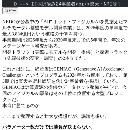
    D --> I[採択済み24事業者<br/>楽天・NRI等]
コピー
NEDOが公募中の「AIロボット・フィジカルAIを見据えたマ
ルチモーダル基盤モデル開発事業」は、2026年度の単年度で
最大3,834億円という破格の予算を持つ。
事業期間は2026年度から2030年度末までの5年間で、年次の
ステージゲート審査がある。
開発トラック（実際にモデルを開発・提供）と探索トラック
（先端技術の研究・調査）の2本立てだ。
これとは別に、経産省はGENIAC（Generative AI Accelerator
Challenge）というプログラムも2024年から運用しており、第
3期では楽天や野村総研を含む24事業者を採択している。
GENIACは計算資源の提供やデータセット整備が中心で、今
回のフィジカルAI事業はその上位に位置する大型プロジェ
クトだ。
本当に勝てるのか
ここまで整理すると壮大な構想だが、課題も多い。
パラメーター数だけでは勝負が決まらない。