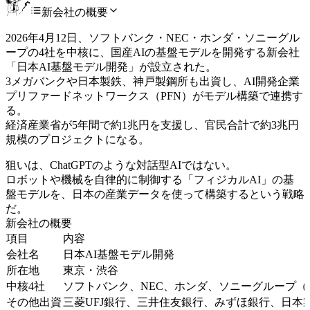
新会社の概要
2026年4月12日、ソフトバンク・NEC・ホンダ・ソニーグル
ープの4社を中核に、国産AIの基盤モデルを開発する新会社
「日本AI基盤モデル開発」が設立された。
3メガバンクや日本製鉄、神戸製鋼所も出資し、AI開発企業
プリファードネットワークス（PFN）がモデル構築で連携す
る。
経済産業省が5年間で約1兆円を支援し、官民合計で約3兆円
規模のプロジェクトになる。
狙いは、ChatGPTのような対話型AIではない。
ロボットや機械を自律的に制御する「フィジカルAI」の基
盤モデルを、日本の産業データを使って構築するという戦略
だ。
新会社の概要
項目
内容
会社名
日本AI基盤モデル開発
所在地
東京・渋谷
中核4社
ソフトバンク、NEC、ホンダ、ソニーグループ（
その他出資
三菱UFJ銀行、三井住友銀行、みずほ銀行、日本