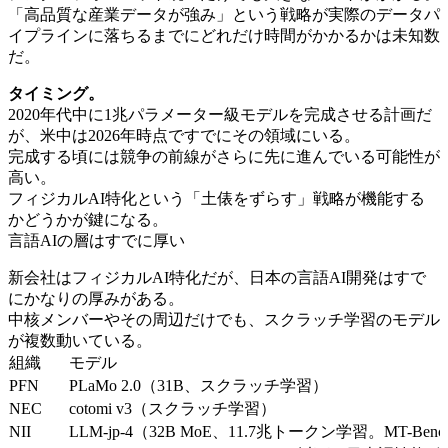
「高品質な産業データが強み」という戦略が実際のデータパ
イプラインに落ちるまでにどれだけ時間がかかるかは未知数
だ。
タイミング。
2020年代中に1兆パラメーター級モデルを完成させる計画だ
が、米中は2026年時点ですでにその領域にいる。
完成する頃には競争の前線がさらに先に進んでいる可能性が
高い。
フィジカルAI特化という「土俵をずらす」戦略が機能する
かどうかが鍵になる。
言語AIの層はすでに厚い
新会社はフィジカルAI特化だが、日本の言語AI開発はすで
にかなりの厚みがある。
中核メンバーやその周辺だけでも、スクラッチ学習のモデル
が複数動いている。
組織
モデル
PFN
PLaMo 2.0（31B、スクラッチ学習）
NEC
cotomi v3（スクラッチ学習）
NII
LLM-jp-4（32B MoE、11.7兆トークン学習。MT-Benc