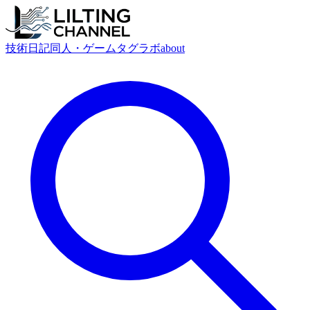
技術
日記
同人・ゲーム
タグ
ラボ
about