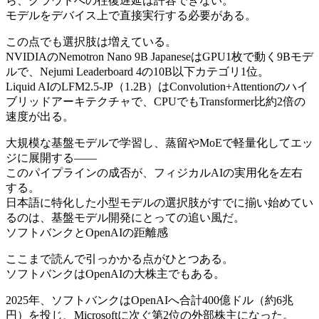
ら、クラウドへの往復遅延は許容できない。
モデルをデバイス上で直接実行する必要がある。
この点でも選択肢は増えている。
NVIDIAのNemotron Nano 9B JapaneseはGPU1枚で動く9Bモデ
ルで、Nejumi Leaderboard 4の10B以下カテゴリ1位。
Liquid AIのLFM2.5-JP（1.2B）はConvolution+Attentionのハイ
ブリッドアーキテクチャで、CPUでもTransformer比約2倍の
速度が出る。
大規模な基盤モデルで学習し、蒸留やMoEで軽量化してエッ
ジに展開する——
このパイプラインの成否が、フィジカルAIの実用化を左右
する。
日本語に特化した小型モデルの選択肢がすでに揃い始めてい
るのは、基盤モデル開発にとっての追い風だ。
ソフトバンクとOpenAIの距離感
ここまで読んで引っかかる点がひとつある。
ソフトバンクはOpenAIの大株主でもある。
2025年、ソフトバンクはOpenAIへ合計400億ドル（約6兆
円）を投じ、Microsoftに次ぐ第2位の外部株主になった。