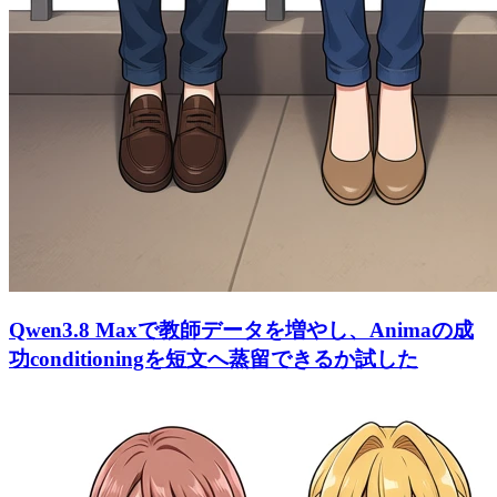
Qwen3.8 Maxで教師データを増やし、Animaの成
功conditioningを短文へ蒸留できるか試した