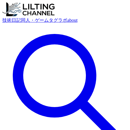
技術
日記
同人・ゲーム
タグ
ラボ
about