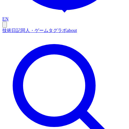
EN
技術
日記
同人・ゲーム
タグ
ラボ
about