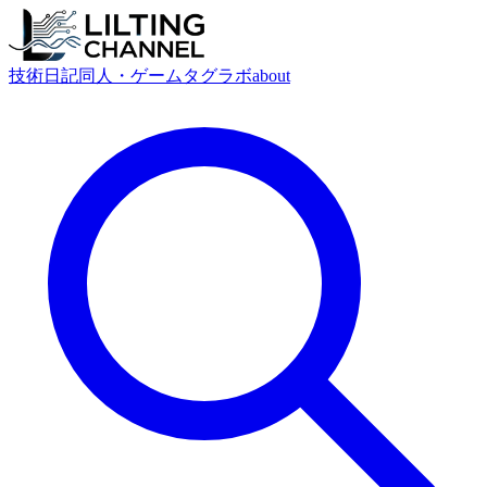
技術
日記
同人・ゲーム
タグ
ラボ
about