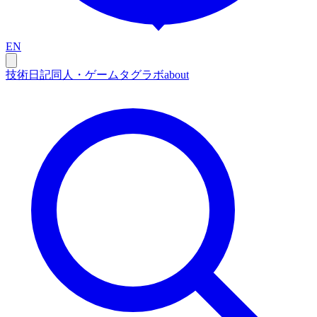
EN
技術
日記
同人・ゲーム
タグ
ラボ
about