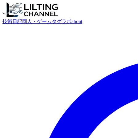
技術
日記
同人・ゲーム
タグ
ラボ
about