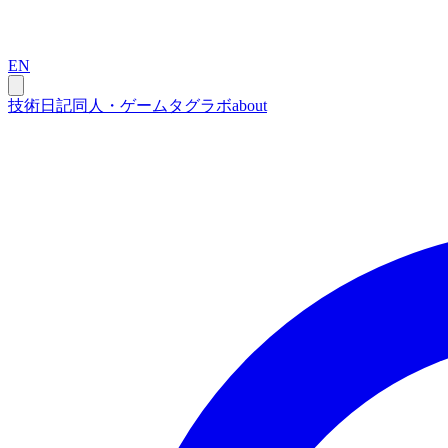
EN
技術
日記
同人・ゲーム
タグ
ラボ
about