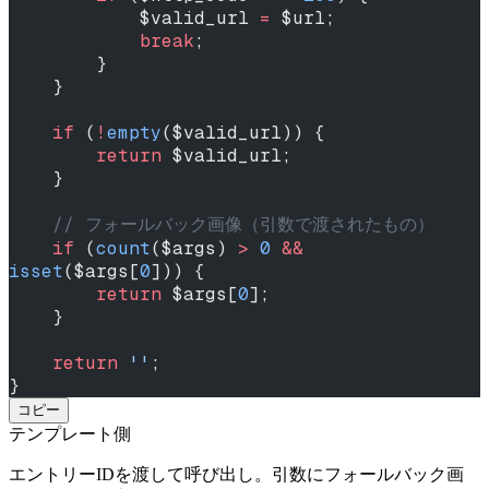
            $valid_url 
=
 $url;
            break
;
        }
    }
    if
 (
!
empty
($valid_url)) {
        return
 $valid_url;
    }
    // フォールバック画像（引数で渡されたもの）
    if
 (
count
($args) 
>
 0
 &&
isset
($args[
0
])) {
        return
 $args[
0
];
    }
    return
 ''
;
}
コピー
テンプレート側
エントリーIDを渡して呼び出し。引数にフォールバック画