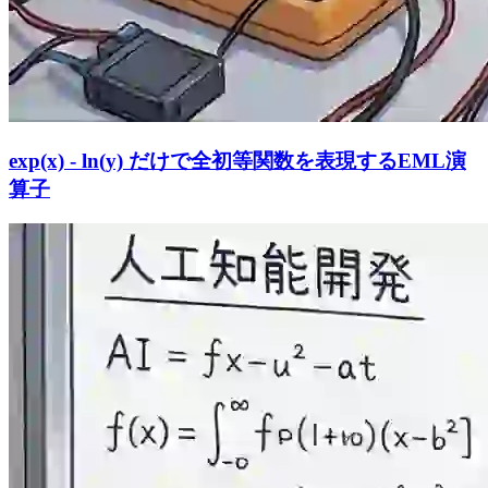
exp(x) - ln(y) だけで全初等関数を表現するEML演
算子