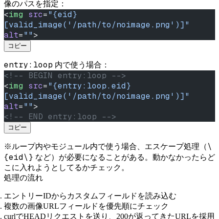
像のパスを指定：
<
img
 src
=
"{eid}
[valid_image('/path/to/noimage.png')]"
alt
=
""
>
コピー
entry:loop
内で使う場合：
<!-- BEGIN entry:loop -->
<
img
 src
=
"{entry:loop.eid}
[valid_image('/path/to/noimage.png')]"
alt
=
""
>
<!-- END entry:loop -->
コピー
\
※ループ内やモジュール内で使う場合、エスケープ処理（
{eid\}
など）が必要になることがある。動かなかったらど
こに入れようとしてるかチェック。
処理の流れ
エントリーIDからカスタムフィールドを読み込む
複数の画像URLフィールドを優先順にチェック
curlでHEADリクエストを送り、200が返ってきたURLを採用