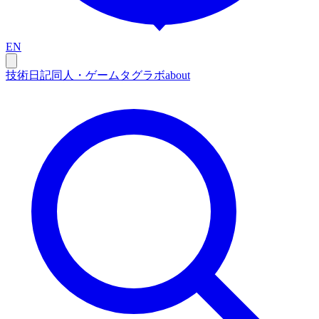
EN
技術
日記
同人・ゲーム
タグ
ラボ
about