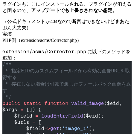
ラグインもここにインストールされる。プラグインが消える
と困るので、
アップデートでも上書きされない想定
。
（公式ドキュメントが404なので断言はできないけどまあた
ぶん大丈夫）
実装
PHP側（extension/acms/Corrector.php）
extension/acms/Corrector.php
に以下のメソッドを
追加：
/**
 * 指定EIDのカスタムフィールドから有効な画像URLを取
得する
 * 存在しない場合は引数で渡したフォールバック画像を返
す
 */
public
 static
 function
 valid_image
($eid, 
$args 
=
 []) {
    $field 
=
 loadEntryField
($eid);
    $urls 
=
 [
        $field
->
get
(
'image_1'
),