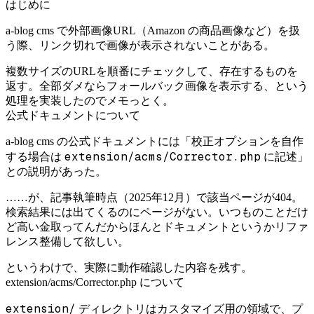
はじめに
a-blog cms で外部画像URL（Amazon の商品画像など）を扱
う際、リンク切れで画像が表示されないことがある。
複数サイズのURLを順番にチェックして、存在するものを
返す。全部ダメならフォールバック画像を表示する、という
処理を実装したのでメモっとく。
公式ドキュメントについて
a-blog cms の公式ドキュメントには「校正オプションを自作
extension/acms/Corrector.php
する場合は
に記述」
との説明があった。
……が、記事執筆時点（2025年12月）で該当ページが404。
検索結果には出てくるのにページがない。いつものことだけ
ど高い金取ってんだからほんとドキュメントというかリファ
レンス整備して欲しい。
というわけで、実際に動作確認した内容を残す。
extension/acms/Corrector.php について
extension/
ディレクトリはカスタマイズ用の領域で、プ