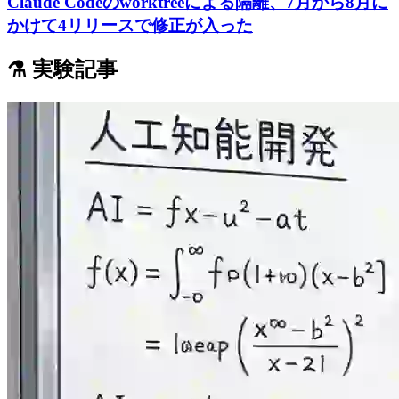
Claude Codeのworktreeによる隔離、7月から8月に
かけて4リリースで修正が入った
⚗️ 実験記事