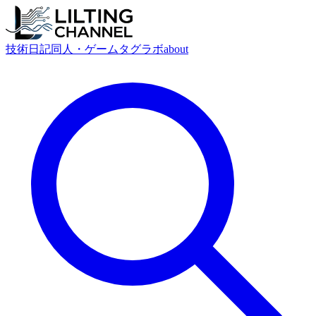
技術
日記
同人・ゲーム
タグ
ラボ
about