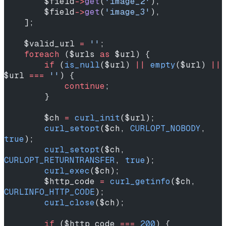
        $field
->
get
(
'image_2'
),
        $field
->
get
(
'image_3'
),
    ];
    $valid_url 
=
 ''
;
    foreach
 ($urls 
as
 $url) {
        if
 (
is_null
($url) 
||
 empty
($url) 
||
$url 
===
 ''
) {
            continue
;
        }
        $ch 
=
 curl_init
($url);
        curl_setopt
($ch, 
CURLOPT_NOBODY
, 
true
);
        curl_setopt
($ch, 
CURLOPT_RETURNTRANSFER
, 
true
);
        curl_exec
($ch);
        $http_code 
=
 curl_getinfo
($ch, 
CURLINFO_HTTP_CODE
);
        curl_close
($ch);
        if
 ($http_code 
===
 200
) {