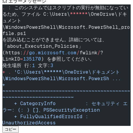
💥 エラーメッセージ
.
 : このシステムではスクリプトの実行が無効になってい
るため、ファイル C:\Users\
******
\OneDrive\ドキ
ュメント
\WindowsPowerShell\Microsoft.PowerShell_pro
file.ps1
を読み込むことができません。詳細については、
「about_Execution_Policies」
(https:
//
go.microsoft.com
/
fwlink
/
?
LinkID
=
135170
) を参照してください。
発生場所 行:
1
 文字:
3
+
 .
 'C:\Users\******\OneDrive\ドキュメント
\WindowsPowerShell\Microsoft.PowerSh ...
+    
~~~~~~~~~~~~~~~~~~~~~~~~~~~~~~~~~~~~~~~~~~~
~~~~~~~~~~~~~~~~~~~~~~~~
    + CategoryInfo          : セキュリティ エ
ラー: (: ) []、PSSecurityException
    + FullyQualifiedErrorId : 
UnauthorizedAccess
コピー