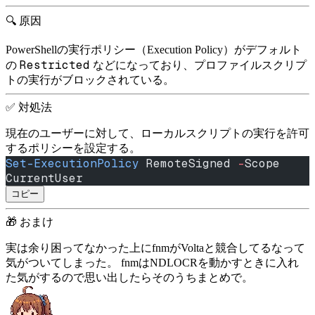
🔍 原因
PowerShellの実行ポリシー（Execution Policy）がデフォルト
Restricted
の
などになっており、プロファイルスクリプ
トの実行がブロックされている。
✅ 対処法
現在のユーザーに対して、ローカルスクリプトの実行を許可
するポリシーを設定する。
Set-ExecutionPolicy
 RemoteSigned 
-
Scope 
CurrentUser
コピー
🎁 おまけ
実は余り困ってなかった上にfnmがVoltaと競合してるなって
気がついてしまった。 fnmはNDLOCRを動かすときに入れ
た気がするので思い出したらそのうちまとめで。