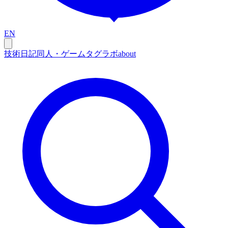
EN
技術
日記
同人・ゲーム
タグ
ラボ
about