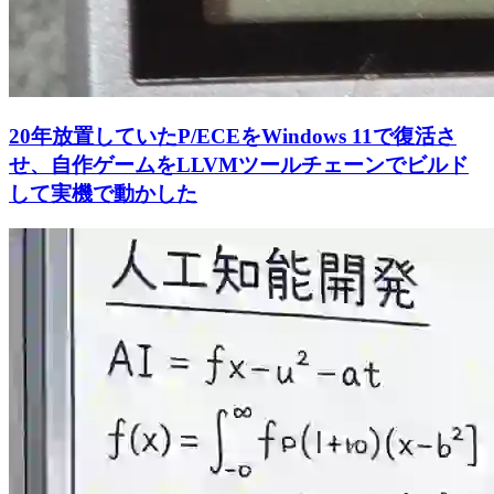
20年放置していたP/ECEをWindows 11で復活さ
せ、自作ゲームをLLVMツールチェーンでビルド
して実機で動かした