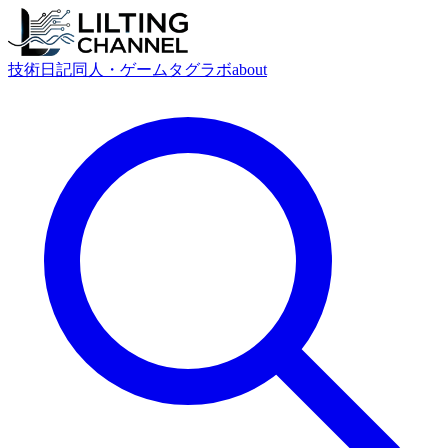
技術
日記
同人・ゲーム
タグ
ラボ
about