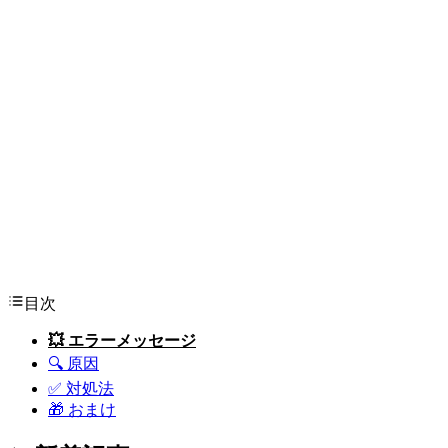
目次
💥 エラーメッセージ
🔍 原因
✅ 対処法
🎁 おまけ