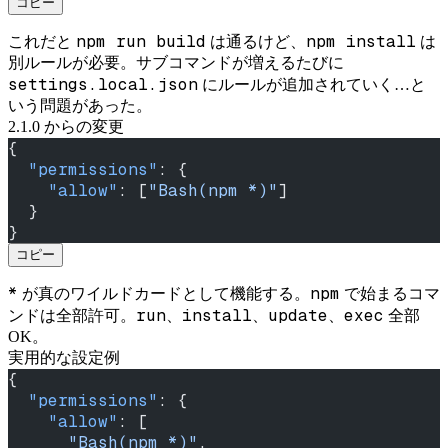
コピー
npm run build
npm install
これだと
は通るけど、
は
別ルールが必要。サブコマンドが増えるたびに
settings.local.json
にルールが追加されていく…と
いう問題があった。
2.1.0 からの変更
{
  "permissions"
: {
    "allow"
: [
"Bash(npm *)"
]
  }
}
コピー
*
npm
が真のワイルドカードとして機能する。
で始まるコマ
run
install
update
exec
ンドは全部許可。
、
、
、
全部
OK。
実用的な設定例
{
  "permissions"
: {
    "allow"
: [
      "Bash(npm *)"
,