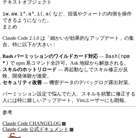
テキストオブジェクト
iw
aw
i"
a"
i(
a(
,
,
,
,
,
など、括弧やクォートの内側を操作
できるようになった。
まとめ
Claude Code 2.1.0 は「細かいが効果的なアップデート」の集
合。特に以下が大きい：
Bash(npm
Bash パーミッションのワイルドカード対応
—
*)
で npm 系コマンド全許可。Ask 地獄から解放される。
スキルのホットリロード
— 再起動なしでスキル修正が反
映。開発体験が激変。
セキュリティ改善
— 機密データのデバッグログ露出対策。
パーミッション設定で悩んでた人、スキルを頻繁に修正する
人には特に嬉しいアップデート。Vimユーザーにも朗報。
参考
Claude Code CHANGELOG
Claude Code 公式ドキュメント