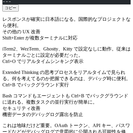
---
コピー
レスポンスが確実に日本語になる。国際的なプロジェクトな
ら便利。
その他の UX 改善
Shift+Enter が複数ターミナルに対応
iTerm2、WezTerm、Ghostty、Kitty で設定なしに動作。従来は
ターミナルごとに設定が必要だった。
Ctrl+O でリアルタイムシンキング表示
Extended Thinking の思考プロセスをリアルタイムで見られ
る。何を考えてるのか把握できるのは、デバッグ時に便利。
Ctrl+B でバックグラウンド実行
Bash コマンドもエージェントも Ctrl+B でバックグラウンド
に送れる。複数タスクの並行実行が簡単に。
セキュリティ改善
機密データのデバッグログ露出を防止
これは地味だけど重要。OAuth トークン、API キー、パスワ
ードなどがデバッグログで意図的に公開される可能性を修