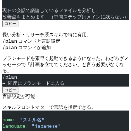
現在の会話で議論しているファイルを分析し、
改善点をまとめます。（中間ステップはメインに残らない）
コピー
長い分析・リサーチ系スキルで特に有用。
/plan
コマンドと言語設定
/plan
コマンドが追加
プランモードを素早く起動できるようになった。わざわざメ
ッセージで「計画を立ててください」と言う必要がなくな
る。
/plan
→ 即座にプランモードに入る
コピー
言語設定が可能
スキルフロントマターで言語を指定できる。
---
name
: 
"スキル名"
language
: 
"japanese"