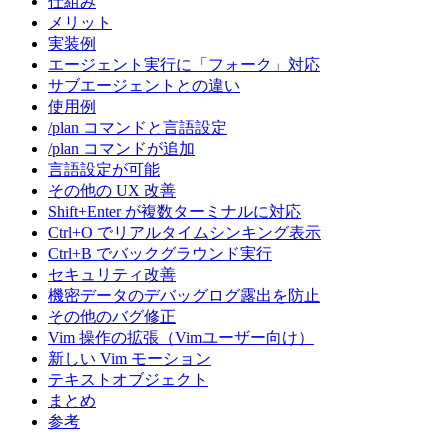
仕組み
メリット
実装例
エージェント実行に「フォーク」対応
サブエージェントとの違い
使用例
/plan コマンドと言語設定
/plan コマンドが追加
言語設定が可能
その他の UX 改善
Shift+Enter が複数ターミナルに対応
Ctrl+O でリアルタイムシンキング表示
Ctrl+B でバックグラウンド実行
セキュリティ改善
機密データのデバッグログ露出を防止
その他のバグ修正
Vim 操作の拡張（Vimユーザー向け）
新しい Vim モーション
テキストオブジェクト
まとめ
参考