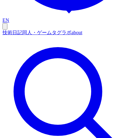
EN
技術
日記
同人・ゲーム
タグ
ラボ
about