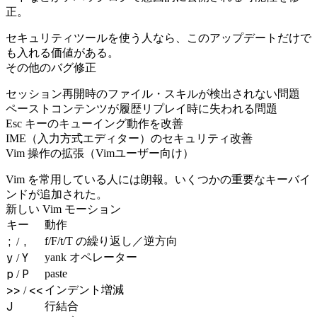
正。
セキュリティツールを使う人なら、このアップデートだけで
も入れる価値がある。
その他のバグ修正
セッション再開時のファイル・スキルが検出されない問題
ペーストコンテンツが履歴リプレイ時に失われる問題
Esc キーのキューイング動作を改善
IME（入力方式エディター）のセキュリティ改善
Vim 操作の拡張（Vimユーザー向け）
Vim を常用している人には朗報。いくつかの重要なキーバイ
ンドが追加された。
新しい Vim モーション
キー
動作
;
,
f/F/t/T の繰り返し／逆方向
/
y
Y
yank オペレーター
/
p
P
paste
/
>>
<<
インデント増減
/
J
行結合