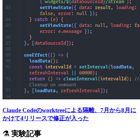
Claude Codeのworktreeによる隔離、7月から8月に
かけて4リリースで修正が入った
⚗️ 実験記事