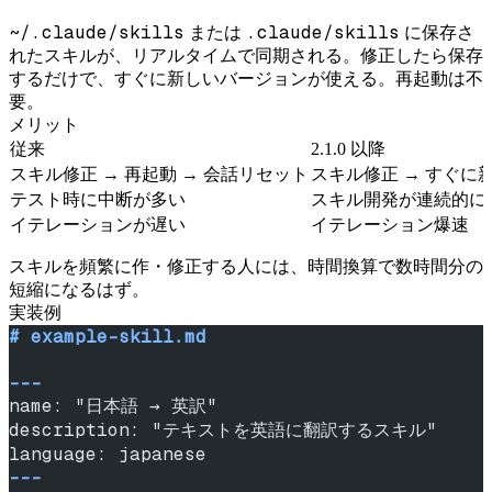
~/.claude/skills
.claude/skills
または
に保存さ
れたスキルが、リアルタイムで同期される。修正したら保存
するだけで、すぐに新しいバージョンが使える。再起動は不
要。
メリット
従来
2.1.0 以降
スキル修正 → 再起動 → 会話リセット
スキル修正 → すぐに
テスト時に中断が多い
スキル開発が連続的に
イテレーションが遅い
イテレーション爆速
スキルを頻繁に作・修正する人には、時間換算で数時間分の
短縮になるはず。
実装例
# example-skill.md
---
name: "日本語 → 英訳"
description: "テキストを英語に翻訳するスキル"
language: japanese
---