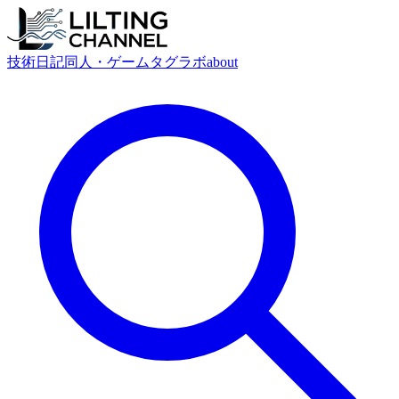
技術
日記
同人・ゲーム
タグ
ラボ
about