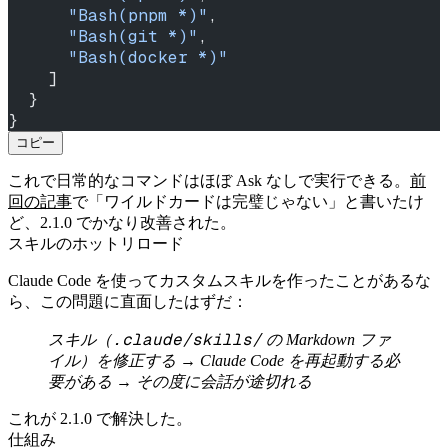
      "Bash(pnpm *)"
,
      "Bash(git *)"
,
      "Bash(docker *)"
    ]
  }
}
コピー
これで日常的なコマンドはほぼ Ask なしで実行できる。
前
回の記事
で「ワイルドカードは完璧じゃない」と書いたけ
ど、2.1.0 でかなり改善された。
スキルのホットリロード
Claude Code を使ってカスタムスキルを作ったことがあるな
ら、この問題に直面したはずだ：
.claude/skills/
スキル（
の Markdown ファ
イル）を修正する → Claude Code を再起動する必
要がある → その度に会話が途切れる
これが 2.1.0 で解決した。
仕組み