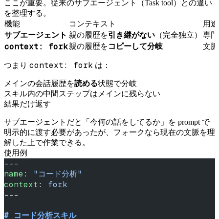
ここが重要。従来のサブエージェント（Task tool）との違い
を整理する。
機能
コンテキスト
用途
サブエージェント
親の履歴を
引き継がない
（完全独立）
専門
context: fork
親の履歴を
コピーして分岐
文脈
context: fork
つまり
は：
メインの会話履歴を
読める
状態で分岐
スキル内の中間ステップはメインに残らない
結果だけ返す
サブエージェントだと「今何の話をしてるか」を prompt で
明示的に渡す必要があったが、フォークなら現在の文脈を理
解した上で作業できる。
使用例
---
name
: 
"コード分析"
context
: 
fork
---
# コード分析スキル