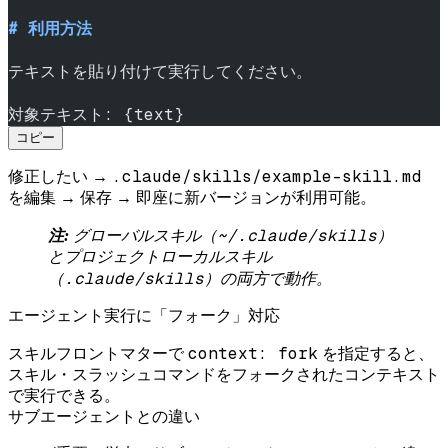
# 利用方法
テキストを貼り付けて実行してください。
対象テキスト: {text}
コピー
.claude/skills/example-skill.md
修正したい →
を編集 → 保存 → 即座に新バージョンが利用可能。
~/.claude/skills
注:
グローバルスキル（
）
とプロジェクトローカルスキル
.claude/skills
（
）の両方で動作。
エージェント実行に「フォーク」対応
context: fork
スキルフロントマターで
を指定すると、
スキル・スラッシュコマンドをフォークされたコンテキスト
で実行できる。
サブエージェントとの違い