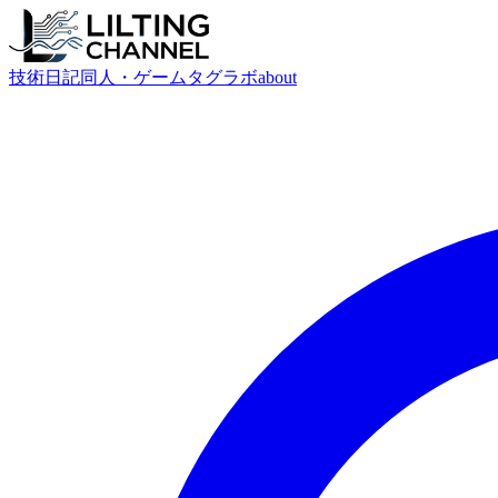
技術
日記
同人・ゲーム
タグ
ラボ
about