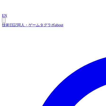
EN
技術
日記
同人・ゲーム
タグ
ラボ
about