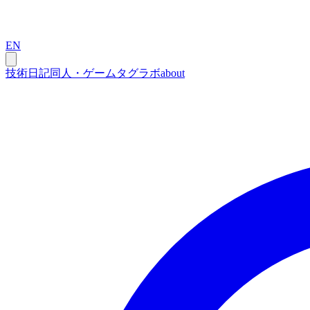
EN
技術
日記
同人・ゲーム
タグ
ラボ
about