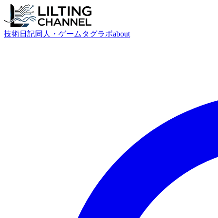
技術
日記
同人・ゲーム
タグ
ラボ
about