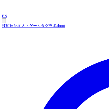
EN
技術
日記
同人・ゲーム
タグ
ラボ
about