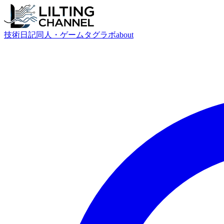
技術
日記
同人・ゲーム
タグ
ラボ
about