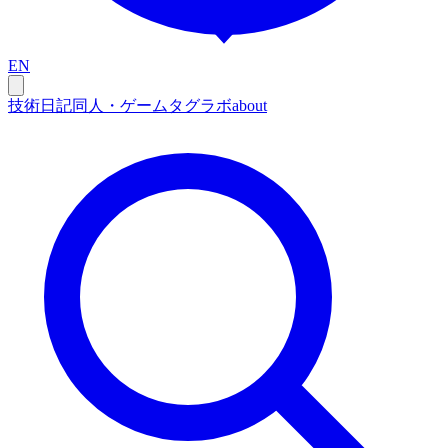
EN
技術
日記
同人・ゲーム
タグ
ラボ
about