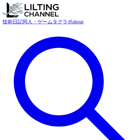
技術
日記
同人・ゲーム
タグ
ラボ
about