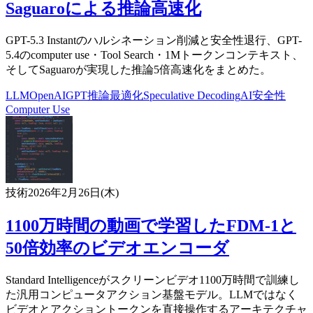
Saguaroによる推論高速化
GPT-5.3 Instantのハルシネーション削減と安全性退行、GPT-
5.4のcomputer use・Tool Search・1Mトークンコンテキスト、
そしてSaguaroが実現した推論5倍高速化をまとめた。
LLM
OpenAI
GPT
推論最適化
Speculative Decoding
AI安全性
Computer Use
技術
2026年2月26日(木)
1100万時間の動画で学習したFDM-1と
50倍効率のビデオエンコーダ
Standard Intelligenceがスクリーンビデオ1100万時間で訓練し
た汎用コンピュータアクション基盤モデル。LLMではなく
ビデオとアクショントークンを直接操作するアーキテクチャ