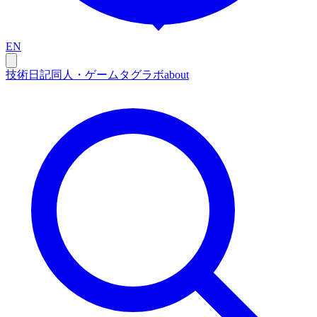
EN
技術
日記
同人・ゲーム
タグ
ラボ
about