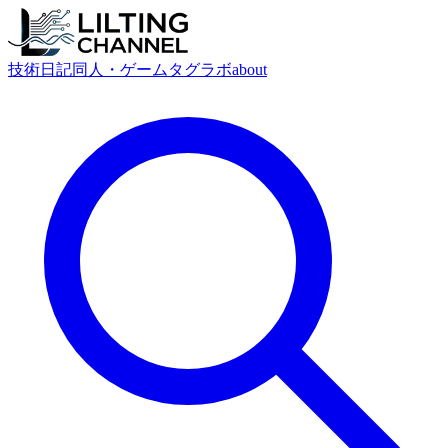
技術
日記
同人・ゲーム
タグ
ラボ
about