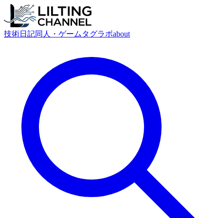
技術
日記
同人・ゲーム
タグ
ラボ
about