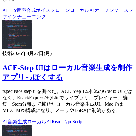
AI
TTS
音声合成
ボイスクローン
ローカルAI
オープンソース
フ
ァインチューニング
技術
2026年4月27日(月)
ACE-Step UIはローカル音楽生成を制作
アプリっぽくする
fspecii/ace-step-uiを調べた。ACE-Step 1.5本体のGradio UIでは
なく、React/Express/SQLiteでライブラリ、プレイヤー、編
集、Stem分離まで載せたローカル音楽生成UI。Macでは
MLX+MPS構成になり、メモリやLoRAに制約がある。
AI
音楽生成
ローカルAI
React
TypeScript