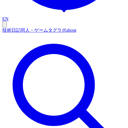
EN
技術
日記
同人・ゲーム
タグ
ラボ
about