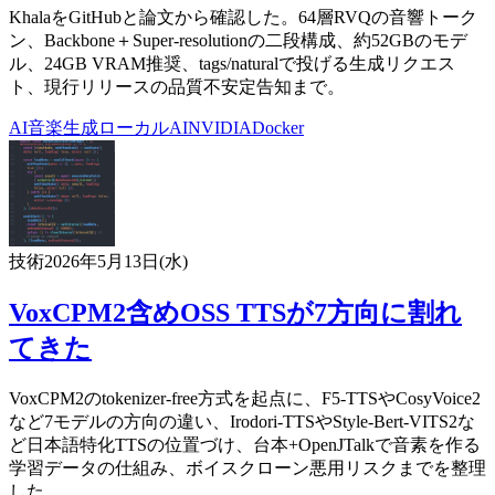
KhalaをGitHubと論文から確認した。64層RVQの音響トーク
ン、Backbone＋Super-resolutionの二段構成、約52GBのモデ
ル、24GB VRAM推奨、tags/naturalで投げる生成リクエス
ト、現行リリースの品質不安定告知まで。
AI
音楽生成
ローカルAI
NVIDIA
Docker
技術
2026年5月13日(水)
VoxCPM2含めOSS TTSが7方向に割れ
てきた
VoxCPM2のtokenizer-free方式を起点に、F5-TTSやCosyVoice2
など7モデルの方向の違い、Irodori-TTSやStyle-Bert-VITS2な
ど日本語特化TTSの位置づけ、台本+OpenJTalkで音素を作る
学習データの仕組み、ボイスクローン悪用リスクまでを整理
した。