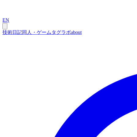
EN
技術
日記
同人・ゲーム
タグ
ラボ
about