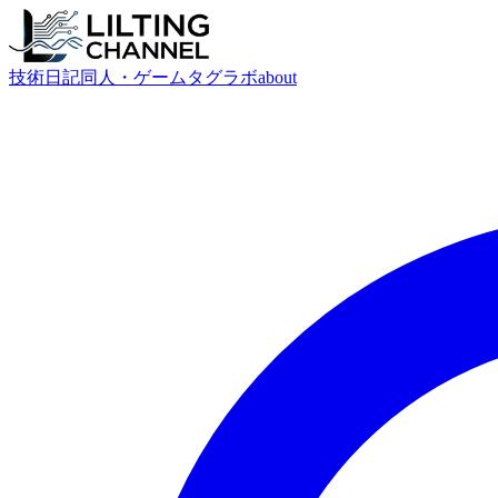
技術
日記
同人・ゲーム
タグ
ラボ
about