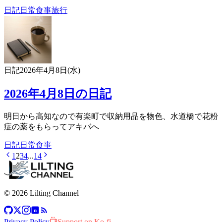
日記
日常
食事
旅行
日記
2026年4月8日(水)
2026年4月8日の日記
明日から高知なので有楽町で収納用品を物色、水道橋で花粉
症の薬をもらってアキバへ
日記
日常
食事
1
2
3
4
...
14
© 2026 Lilting Channel
n
Privacy Policy
Support on Ko-fi