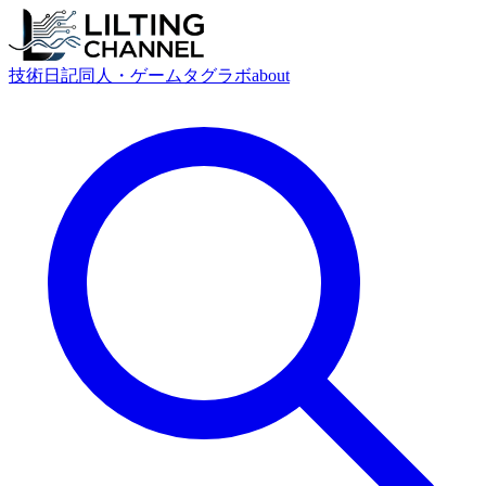
技術
日記
同人・ゲーム
タグ
ラボ
about