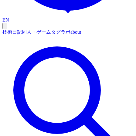
EN
技術
日記
同人・ゲーム
タグ
ラボ
about