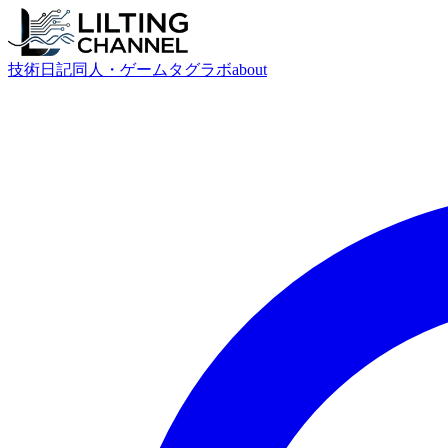
技術
日記
同人・ゲーム
タグ
ラボ
about