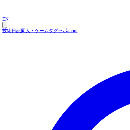
EN
技術
日記
同人・ゲーム
タグ
ラボ
about