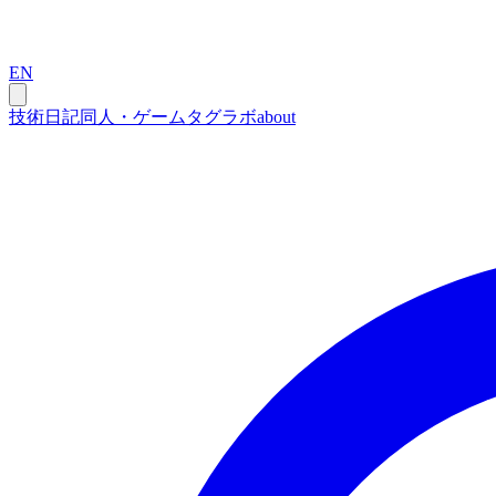
EN
技術
日記
同人・ゲーム
タグ
ラボ
about