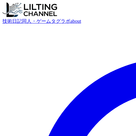
技術
日記
同人・ゲーム
タグ
ラボ
about