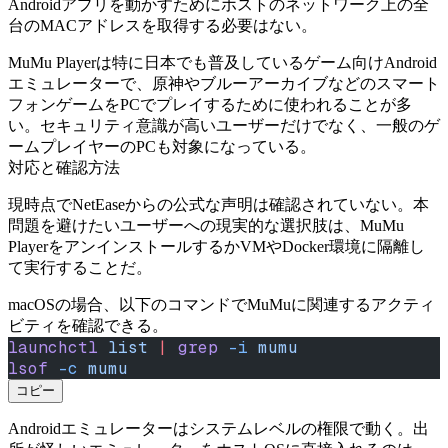
Androidアプリを動かすためにホストのネットワーク上の全
台のMACアドレスを取得する必要はない。
MuMu Playerは特に日本でも普及しているゲーム向けAndroid
エミュレーターで、原神やブルーアーカイブなどのスマート
フォンゲームをPCでプレイするために使われることが多
い。セキュリティ意識が高いユーザーだけでなく、一般のゲ
ームプレイヤーのPCも対象になっている。
対応と確認方法
現時点でNetEaseからの公式な声明は確認されていない。本
問題を避けたいユーザーへの現実的な選択肢は、MuMu
PlayerをアンインストールするかVMやDocker環境に隔離し
て実行することだ。
macOSの場合、以下のコマンドでMuMuに関連するアクティ
ビティを確認できる。
launchctl
 list
 |
 grep
 -i
 mumu
lsof
 -c
 mumu
コピー
Androidエミュレーターはシステムレベルの権限で動く。出