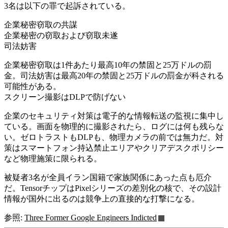
3名は以下の罪で起訴されている。
企業秘密窃取の共謀
企業秘密の窃取および窃取未遂
司法妨害
企業秘密窃取は1件あたり最高10年の禁固と25万ドルの罰
金。司法妨害は最高20年の禁固と25万ドルの罰金が科される
可能性がある。
スクリーン撮影はDLPで防げない
企業のセキュリティ対策は電子的な情報転送の監視に集中し
ている。画面を物理的に撮影されたら、ログには何も残らな
い。ゼロトラストもDLPも、物理カメラの前では無力だ。対
策はスマートフォン持込禁止エリアやクリアデスクポリシー
など物理施策に限られる。
被疑者3名が全員イラン国籍で家族関係にあった点も厄介
だ。TensorチップはPixelシリーズの差別化の核で、その設計
情報が国外に出るのは競争上の直接的な打撃になる。
参照:
Three Former Google Engineers Indicted