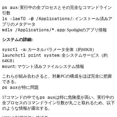
ps aux
: 実行中の全プロセスとその完全なコマンドライン
引数
ls -laeTO -@ /Applications/
: インストール済みア
プリのメタデータ
mdls /Applications/*.app
: Spotlightのアプリ情報
システムの詳細:
sysctl -a
: カーネルパラメータ全体（約60KB）
launchctl print system
: 全システムサービス（約
64KB）
mount
: マウント済みファイルシステム情報
これらが組み合わさると、対象PCの構成をほぼ完全に把握
できる。
ps aux
が特に問題
ps aux
17コマンドの中でも
は特に危険度が高い。実行中の
全プロセスのコマンドライン引数が丸ごと取れるため、以下
のような情報が露出する。