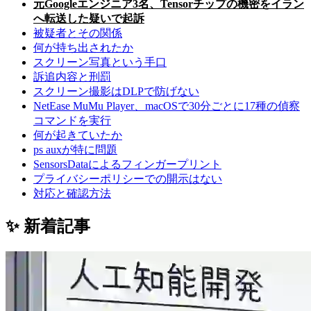
元Googleエンジニア3名、Tensorチップの機密をイラン
へ転送した疑いで起訴
被疑者とその関係
何が持ち出されたか
スクリーン写真という手口
訴追内容と刑罰
スクリーン撮影はDLPで防げない
NetEase MuMu Player、macOSで30分ごとに17種の偵察
コマンドを実行
何が起きていたか
ps auxが特に問題
SensorsDataによるフィンガープリント
プライバシーポリシーでの開示はない
対応と確認方法
✨ 新着記事