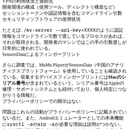
VPNの利用状況と接続先
開発環境の構成（使用ツール、ディレクトリ構造など）
セッショントークンや認証情報を含むコマンドライン引数
セキュリティソフトウェアの使用状況
./my-server --api-key=XXXX
たとえば
のように認証
情報をコマンドライン引数で渡しているプロセスがあれば、
それが取得される。開発者のマシンではこの手の引数渡しが
日常的に使われている。
SensorsDataによるフィンガープリント
さらに調査では、MuMu PlayerがSensorsData（中国のアナリ
ティクスプラットフォーム）を使用していることも確認され
ている。収集するデバイスフィンガープリントには
Macのシ
リアル番号
が含まれているという。シリアル番号はAppleの
修理・サポートシステムとも紐付いており、個人特定につな
がりうる情報だ。
プライバシーポリシーでの開示はない
問題はこれらの活動がプライバシーポリシーに記載されてい
ない点だ。また、Androidエミュレーターとしての本来機能
sysctl -a
arp -a
に
や
が必要な理由は説明がつかない。