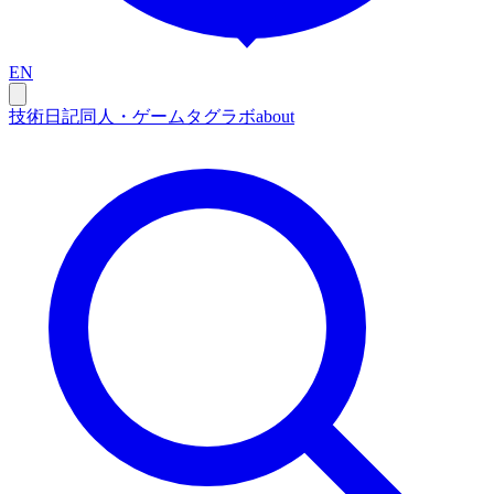
EN
技術
日記
同人・ゲーム
タグ
ラボ
about