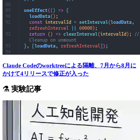
Claude Codeのworktreeによる隔離、7月から8月に
かけて4リリースで修正が入った
⚗️ 実験記事