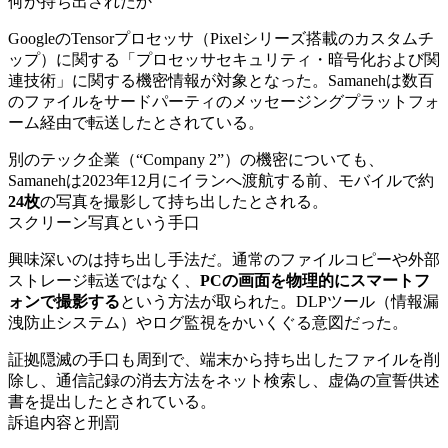
何が持ち出されたか
GoogleのTensorプロセッサ（Pixelシリーズ搭載のカスタムチ
ップ）に関する「プロセッサセキュリティ・暗号化および関
連技術」に関する機密情報が対象となった。Samanehは数百
のファイルをサードパーティのメッセージングプラットフォ
ーム経由で転送したとされている。
別のテック企業（“Company 2”）の機密についても、
Samanehは2023年12月にイランへ渡航する前、モバイルで約
24枚
の写真を撮影して持ち出したとされる。
スクリーン写真という手口
興味深いのは持ち出し手法だ。通常のファイルコピーや外部
ストレージ転送ではなく、
PCの画面を物理的にスマートフ
ォンで撮影する
という方法が取られた。DLPツール（情報漏
洩防止システム）やログ監視をかいくぐる意図だった。
証拠隠滅の手口も周到で、端末から持ち出したファイルを削
除し、通信記録の消去方法をネット検索し、虚偽の宣誓供述
書を提出したとされている。
訴追内容と刑罰