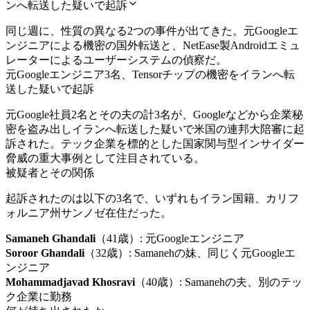
ンへ転送した疑いで起訴
同じ週に、性質の異なる2つの事件が出てきた。元Googleエ
ンジニアによる機密の国外転送と、NetEase製Androidエミュ
レーターによるユーザーシステムの偵察だ。
元Googleエンジニア3名、Tensorチップの機密をイランへ転
送した疑いで起訴
元Google社員2名とその夫の計3名が、Googleなどから企業秘
密を盗み出しイランへ転送した疑いで米国の連邦大陪審に起
訴された。テック企業を標的とした国家関与型インサイダー
脅威の重大事例として注目されている。
被疑者とその関係
起訴されたのは以下の3名で、いずれもイラン国籍、カリフ
ォルニア州サンノゼ在住だった。
Samaneh Ghandali
（41歳）: 元Googleエンジニア
Soroor Ghandali
（32歳）: Samanehの妹、同じく元Googleエ
ンジニア
Mohammadjavad Khosravi
（40歳）: Samanehの夫、別のテッ
ク企業に勤務