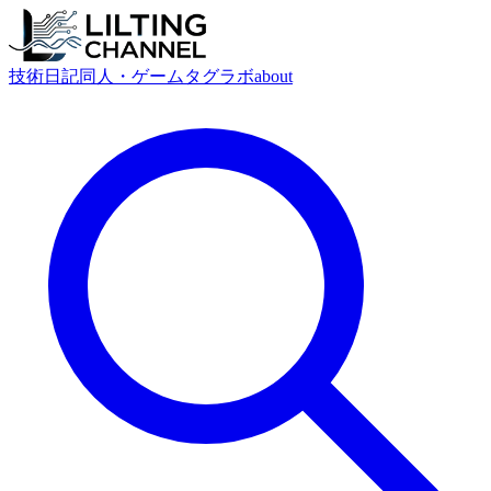
技術
日記
同人・ゲーム
タグ
ラボ
about