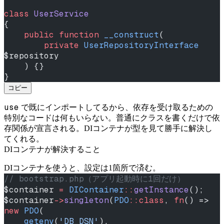
class
 UserService
{
    public
 function
 __construct
(
        private
 UserRepositoryInterface
$repository
    ) {}
}
コピー
use
で既にインポートしてるから、依存を受け取るための
特別なコードは何もいらない。普通にクラスを書くだけで依
存関係が宣言される。DIコンテナが型を見て勝手に解決し
てくれる。
DIコンテナが解決すること
DIコンテナを使うと、設定は1箇所で済む。
// bootstrap.php（アプリ起動時に1回だけ）
$container 
=
 DIContainer
::
getInstance
();
$container
->
singleton
(
PDO
::class
, 
fn
() => 
new
 PDO
(
    getenv
(
'DB_DSN'
),