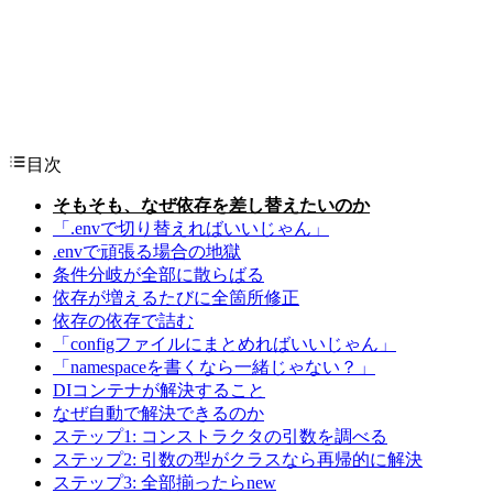
目次
そもそも、なぜ依存を差し替えたいのか
「.envで切り替えればいいじゃん」
.envで頑張る場合の地獄
条件分岐が全部に散らばる
依存が増えるたびに全箇所修正
依存の依存で詰む
「configファイルにまとめればいいじゃん」
「namespaceを書くなら一緒じゃない？」
DIコンテナが解決すること
なぜ自動で解決できるのか
ステップ1: コンストラクタの引数を調べる
ステップ2: 引数の型がクラスなら再帰的に解決
ステップ3: 全部揃ったらnew