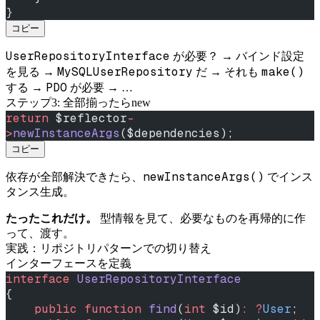
}
コピー
UserRepositoryInterface
が必要？ → バインド設定
MySQLUserRepository
make()
を見る →
だ → それも
PDO
する →
が必要 → …
ステップ3: 全部揃ったらnew
return
 $reflector
-
>
newInstanceArgs
($dependencies);
コピー
newInstanceArgs()
依存が全部解決できたら、
でインス
タンス生成。
たったこれだけ。
型情報を見て、必要なものを再帰的に作
って、渡す。
実践：リポジトリパターンでの切り替え
インターフェースを定義
interface
 UserRepositoryInterface
{
    public
 function
 find
(
int
 $id)
:
 ?
User
;