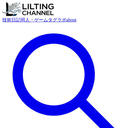
技術
日記
同人・ゲーム
タグ
ラボ
about