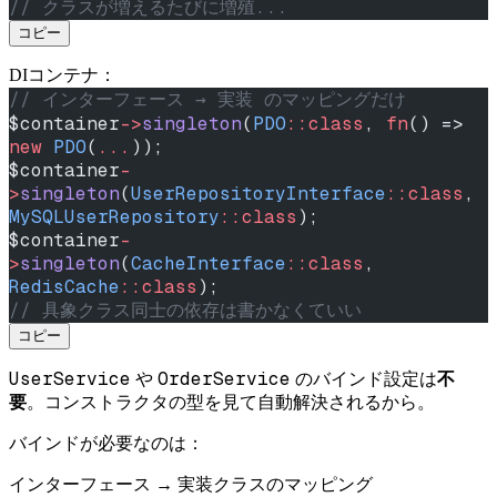
// クラスが増えるたびに増殖...
コピー
DIコンテナ：
// インターフェース → 実装 のマッピングだけ
$container
->
singleton
(
PDO
::class
, 
fn
() => 
new
 PDO
(
...
));
$container
-
>
singleton
(
UserRepositoryInterface
::class
, 
MySQLUserRepository
::class
);
$container
-
>
singleton
(
CacheInterface
::class
, 
RedisCache
::class
);
// 具象クラス同士の依存は書かなくていい
コピー
UserService
OrderService
や
のバインド設定は
不
要
。コンストラクタの型を見て自動解決されるから。
バインドが必要なのは：
インターフェース → 実装クラスのマッピング