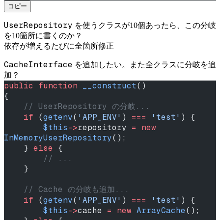
コピー
UserRepository
を使うクラスが10個あったら、この分岐
を10箇所に書くのか？
依存が増えるたびに全箇所修正
CacheInterface
を追加したい。また全クラスに分岐を追
加？
public
 function
 __construct
()
{
    // UserRepository の分岐...
    if
 (
getenv
(
'APP_ENV'
) 
===
 'test'
) {
        $this
->
repository 
=
 new
InMemoryUserRepository
();
    } 
else
 {
        // ...
    }
    // Cache の分岐も追加...
    if
 (
getenv
(
'APP_ENV'
) 
===
 'test'
) {
        $this
->
cache 
=
 new
 ArrayCache
();