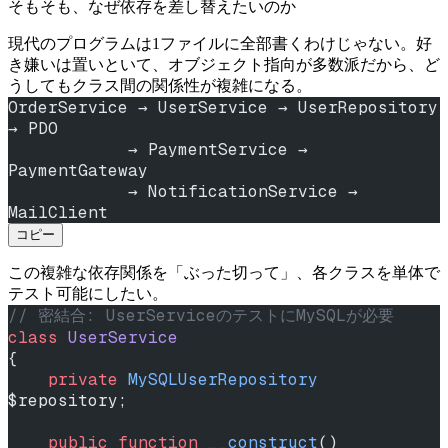
そもそも、なぜ依存を差し替えたいのか
現代のプログラムは1ファイルに全部書くわけじゃない。好
き嫌いは置いといて、オブジェクト指向が多数派だから、ど
うしてもクラス間の関係性が複雑になる。
OrderService → UserService → UserRepository 
→ PDO
            → PaymentService → 
PaymentGateway
            → NotificationService → 
MailClient
コピー
この複雑な依存関係を「ぶった切って」、各クラスを単体で
テスト可能にしたい。
// 密結合: UserServiceのテストにMySQLが必要
class
 UserService
{
    private
 MySQLUserRepository
$repository;
    public
 function
 __construct
()