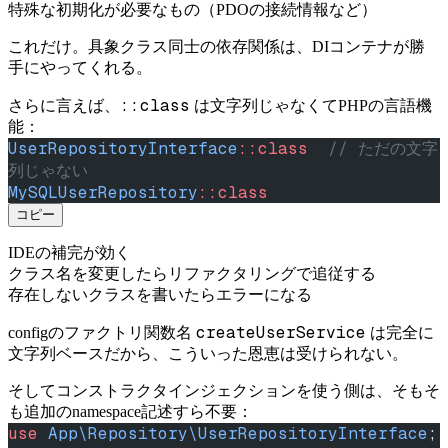
特殊な初期化が必要なもの（PDOの接続情報など）
これだけ。具象クラス同士の依存関係は、DIコンテナが勝
手にやってくれる。
::class
さらに言えば、
は文字列じゃなくてPHPの言語機
能：
UserRepositoryInterface
::class
  // ただの文字
列じゃない
MySQLUserRepository
::class
コピー
IDEの補完が効く
クラス名を変更したらリファクタリングで追従する
存在しないクラスを書いたらエラーになる
createUserService
configのファクトリ関数名
は完全に
文字列ベースだから、こういった恩恵は受けられない。
そしてコンストラクタインジェクションを使う側は、そもそ
も追加のnamespace記述すら不要：
use
 App\Repository\UserRepositoryInterface
;