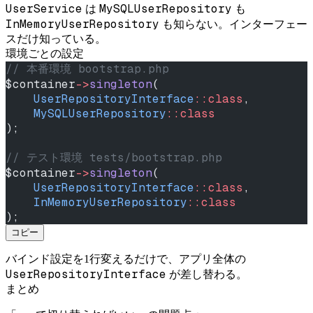
UserService
MySQLUserRepository
は
も
InMemoryUserRepository
も知らない。インターフェー
スだけ知っている。
環境ごとの設定
// 本番環境 bootstrap.php
$container
->
singleton
(
    UserRepositoryInterface
::class
,
    MySQLUserRepository
::class
);
// テスト環境 tests/bootstrap.php
$container
->
singleton
(
    UserRepositoryInterface
::class
,
    InMemoryUserRepository
::class
);
コピー
バインド設定を1行変えるだけで、アプリ全体の
UserRepositoryInterface
が差し替わる。
まとめ