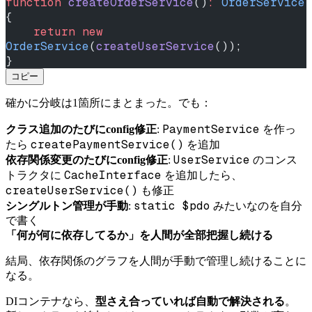
function
 createOrderService
()
:
 OrderService
{
    return
 new
OrderService
(
createUserService
());
}
コピー
確かに分岐は1箇所にまとまった。でも：
PaymentService
クラス追加のたびにconfig修正
:
を作っ
createPaymentService()
たら
を追加
UserService
依存関係変更のたびにconfig修正
:
のコンス
CacheInterface
トラクタに
を追加したら、
createUserService()
も修正
static $pdo
シングルトン管理が手動
:
みたいなのを自分
で書く
「何が何に依存してるか」を人間が全部把握し続ける
結局、依存関係のグラフを人間が手動で管理し続けることに
なる。
DIコンテナなら、
型さえ合っていれば自動で解決される
。