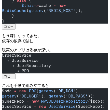
    } 
else
 {
        $this
->
cache 
=
 new
RedisCache
(
getenv
(
'REDIS_HOST'
));
    }
}
コピー
もう嫌になってきた。
依存の依存で詰む
現実のアプリは依存が深い。
OrderService
  → UserService
    → UserRepository
      → PDO
コピー
これを手動で組み立てると：
$pdo 
=
 new
 PDO
(
getenv
(
'DB_DSN'
), 
getenv
(
'DB_USER'
), 
getenv
(
'DB_PASS'
));
$userRepo 
=
 new
 MySQLUserRepository
($pdo);
$userService 
=
 new
 UserService
($userRepo);