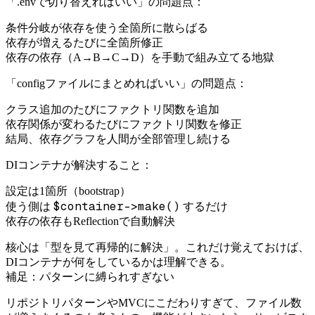
「.envで切り替えればいい」の問題点：
条件分岐が依存を使う全箇所に散らばる
依存が増えるたびに全箇所修正
依存の依存（A→B→C→D）を手動で組み立てる地獄
「configファイルにまとめればいい」の問題点：
クラス追加のたびにファクトリ関数を追加
依存関係が変わるたびにファクトリ関数を修正
結局、依存グラフを人間が全部管理し続ける
DIコンテナが解決すること：
設定は1箇所（bootstrap）
$container->make()
使う側は
するだけ
依存の依存もReflectionで自動解決
核心は「型を見て再帰的に解決」。これだけ覚えておけば、
DIコンテナが何をしているかは理解できる。
補足：パターンに縛られすぎない
リポジトリパターンやMVCにこだわりすぎて、ファイル数