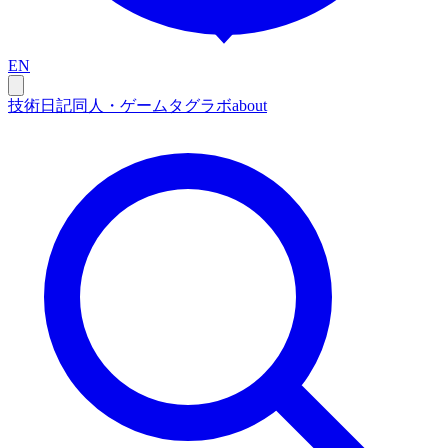
EN
技術
日記
同人・ゲーム
タグ
ラボ
about