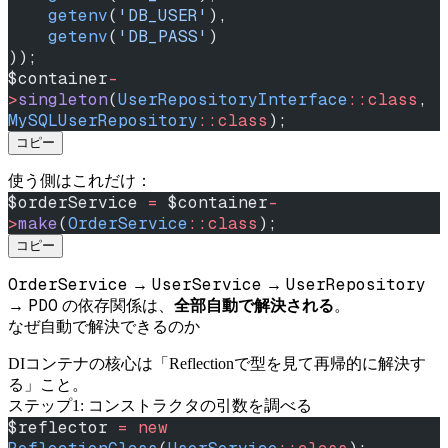
    getenv
(
'DB_USER'
),
    getenv
(
'DB_PASS'
)
));
$container
-
>
singleton
(
UserRepositoryInterface
::class
, 
MySQLUserRepository
::class
);
コピー
使う側はこれだけ：
$orderService 
=
 $container
-
>
make
(
OrderService
::class
);
コピー
OrderService
UserService
UserRepository
→
→
PDO
→
の依存関係は、
全部自動で解決される
。
なぜ自動で解決できるのか
DIコンテナの核心は「Reflectionで型を見て再帰的に解決す
る」こと。
ステップ1: コンストラクタの引数を調べる
$reflector 
=
 new