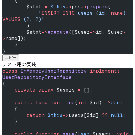
    {
        $stmt 
=
 $this
->
pdo
->
prepare
(
            '
INSERT INTO
 users (id, 
name
) 
VALUES
 (?, ?)'
        );
        $stmt
->
execute
([$user
->
id, $user
-
>
name]);
    }
}
コピー
テスト用の実装
class
 InMemoryUserRepository
 implements
UserRepositoryInterface
{
    private
 array
 $users 
=
 [];
    public
 function
 find
(
int
 $id)
:
 ?
User
    {
        return
 $this
->
users[$id] 
??
 null
;
    }
    public
 function
 save
(
User
 $user)
:
 void