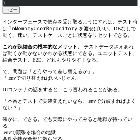
}
コピー
インターフェースで依存を受け取るようにすれば、テスト時
InMemoryUserRepository
は
を渡せばいい。DBなしで
動く、速い、テストケースごとに状態をリセットできる。
これが疎結合の根本的なメリット。
テストデータさえあれ
ば動くか動かないかわかる状態にできる。ユニットテスト、
結合テスト、E2E、どれもやりやすくなる。
で、問題は「どうやって差し替えるか」。
「.envで切り替えればいいじゃん」
DIコンテナの話をすると、こう言われることがある。
「本番とテストで実装変えたいなら、.envで分岐すればよく
ない？」
確かに、できる。でも実際にやってみると地獄が待ってい
る。
.envで頑張る場合の地獄
条件分岐が全部に散らばる