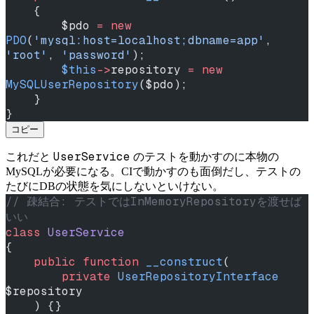
    {
        $pdo 
=
 new
PDO
(
'mysql:host=localhost;dbname=app'
, 
'root'
, 
'password'
);
        $this
->
repository 
=
 new
MySQLUserRepository
($pdo);
    }
}
コピー
UserService
これだと
のテストを動かすのに本物の
MySQLが必要になる。CIで動かすのも面倒だし、テストの
たびにDBの状態を気にしないといけない。
// 疎結合: テストではInMemoryRepositoryを渡せば
いい
class
 UserService
{
    public
 function
 __construct
(
        private
 UserRepositoryInterface
$repository
    ) {}