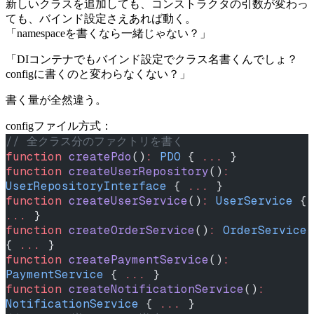
新しいクラスを追加しても、コンストラクタの引数が変わっ
ても、バインド設定さえあれば動く。
「namespaceを書くなら一緒じゃない？」
「DIコンテナでもバインド設定でクラス名書くんでしょ？
configに書くのと変わらなくない？」
書く量が全然違う。
configファイル方式：
// 全クラス分のファクトリを書く
function
 createPdo
()
:
 PDO
 { 
...
 }
function
 createUserRepository
()
:
UserRepositoryInterface
 { 
...
 }
function
 createUserService
()
:
 UserService
 { 
...
 }
function
 createOrderService
()
:
 OrderService
{ 
...
 }
function
 createPaymentService
()
:
PaymentService
 { 
...
 }
function
 createNotificationService
()
:
NotificationService
 { 
...
 }