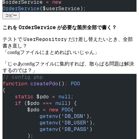
$orderService 
=
 new
OrderService
($userService);
コピー
OrderService
これを
が必要な箇所全部で書く？
UserRepository
テストで
だけ差し替えたいとき、全部
書き直し？
「configファイルにまとめればいいじゃん」
「じゃあconfigファイルに集約すれば、散らばる問題は解決
するのでは？」
// config.php
function
 createPdo
()
:
 PDO
{
    static
 $pdo 
=
 null
;
    if
 ($pdo 
===
 null
) {
        $pdo 
=
 new
 PDO
(
            getenv
(
'DB_DSN'
),
            getenv
(
'DB_USER'
),
            getenv
(
'DB_PASS'
)
        );