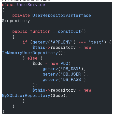
class
 UserService
{
    private
 UserRepositoryInterface
$repository;
    public
 function
 __construct
()
    {
        if
 (
getenv
(
'APP_ENV'
) 
===
 'test'
) {
            $this
->
repository 
=
 new
InMemoryUserRepository
();
        } 
else
 {
            $pdo 
=
 new
 PDO
(
                getenv
(
'DB_DSN'
),
                getenv
(
'DB_USER'
),
                getenv
(
'DB_PASS'
)
            );
            $this
->
repository 
=
 new
MySQLUserRepository
($pdo);
        }
    }
}