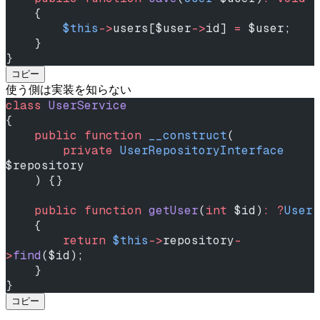
    {
        $this
->
users[$user
->
id] 
=
 $user;
    }
}
コピー
使う側は実装を知らない
class
 UserService
{
    public
 function
 __construct
(
        private
 UserRepositoryInterface
$repository
    ) {}
    public
 function
 getUser
(
int
 $id)
:
 ?
User
    {
        return
 $this
->
repository
-
>
find
($id);
    }
}
コピー