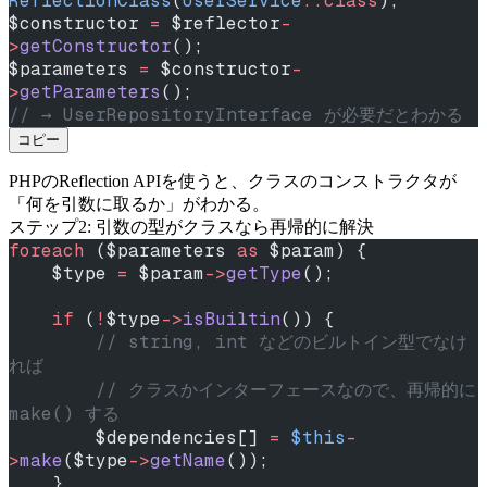
ReflectionClass
(
UserService
::class
);
$constructor 
=
 $reflector
-
>
getConstructor
();
$parameters 
=
 $constructor
-
>
getParameters
();
// → UserRepositoryInterface が必要だとわかる
コピー
PHPのReflection APIを使うと、クラスのコンストラクタが
「何を引数に取るか」がわかる。
ステップ2: 引数の型がクラスなら再帰的に解決
foreach
 ($parameters 
as
 $param) {
    $type 
=
 $param
->
getType
();
    if
 (
!
$type
->
isBuiltin
()) {
        // string, int などのビルトイン型でなけ
れば
        // クラスかインターフェースなので、再帰的に 
make() する
        $dependencies[] 
=
 $this
-
>
make
($type
->
getName
());
    }