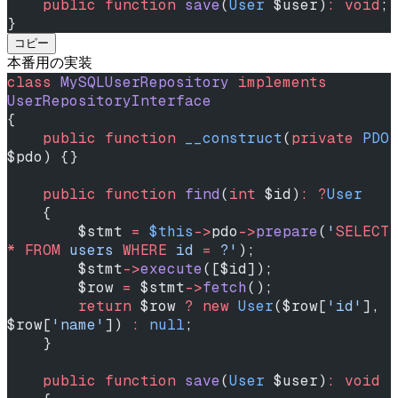
    public
 function
 save
(
User
 $user)
:
 void
;
}
コピー
本番用の実装
class
 MySQLUserRepository
 implements
UserRepositoryInterface
{
    public
 function
 __construct
(
private
 PDO
$pdo) {}
    public
 function
 find
(
int
 $id)
:
 ?
User
    {
        $stmt 
=
 $this
->
pdo
->
prepare
(
'
SELECT
*
 FROM
 users 
WHERE
 id 
=
 ?'
);
        $stmt
->
execute
([$id]);
        $row 
=
 $stmt
->
fetch
();
        return
 $row 
?
 new
 User
($row[
'id'
], 
$row[
'name'
]) 
:
 null
;
    }
    public
 function
 save
(
User
 $user)
:
 void