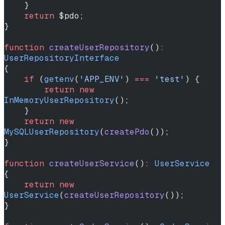
    }
    return
 $pdo;
}
function
 createUserRepository
()
:
UserRepositoryInterface
{
    if
 (
getenv
(
'APP_ENV'
) 
===
 'test'
) {
        return
 new
InMemoryUserRepository
();
    }
    return
 new
MySQLUserRepository
(
createPdo
());
}
function
 createUserService
()
:
 UserService
{
    return
 new
UserService
(
createUserRepository
());
}