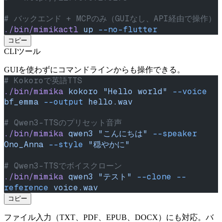
# バックエンド + MCPのみ（GUIなし、API経由で操作）
./bin/mimikactl
 up
 --no-flutter
コピー
CLIツール
GUIを使わずにコマンドラインからも操作できる。
# Kokoroで英語TTS
./bin/mimika
 kokoro
 "Hello world"
 --voice
bf_emma
 --output
 hello.wav
# Qwen3-TTSのプリセット音声
./bin/mimika
 qwen3
 "こんにちは"
 --speaker
Ono_Anna
 --style
 "穏やかに"
# Qwen3-TTSでボイスクローン
./bin/mimika
 qwen3
 "テスト"
 --clone
 --
reference
 voice.wav
コピー
ファイル入力（TXT、PDF、EPUB、DOCX）にも対応。バ