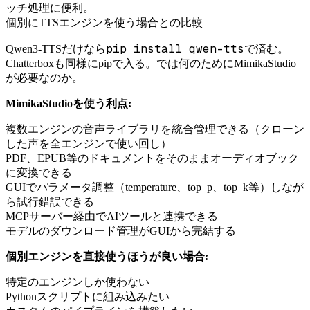
ッチ処理に便利。
個別にTTSエンジンを使う場合との比較
pip install qwen-tts
Qwen3-TTSだけなら
で済む。
Chatterboxも同様にpipで入る。では何のためにMimikaStudio
が必要なのか。
MimikaStudioを使う利点:
複数エンジンの音声ライブラリを統合管理できる（クローン
した声を全エンジンで使い回し）
PDF、EPUB等のドキュメントをそのままオーディオブック
に変換できる
GUIでパラメータ調整（temperature、top_p、top_k等）しなが
ら試行錯誤できる
MCPサーバー経由でAIツールと連携できる
モデルのダウンロード管理がGUIから完結する
個別エンジンを直接使うほうが良い場合:
特定のエンジンしか使わない
Pythonスクリプトに組み込みたい