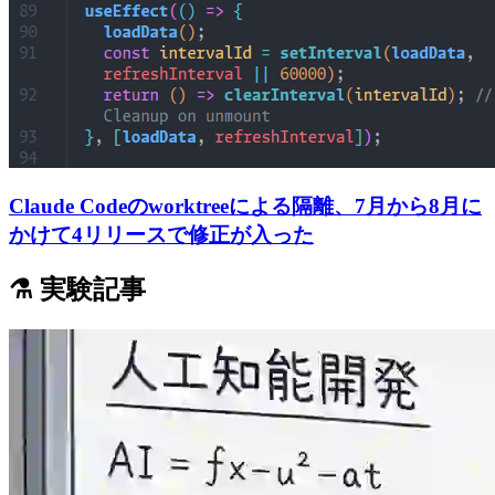
Claude Codeのworktreeによる隔離、7月から8月に
かけて4リリースで修正が入った
⚗️ 実験記事