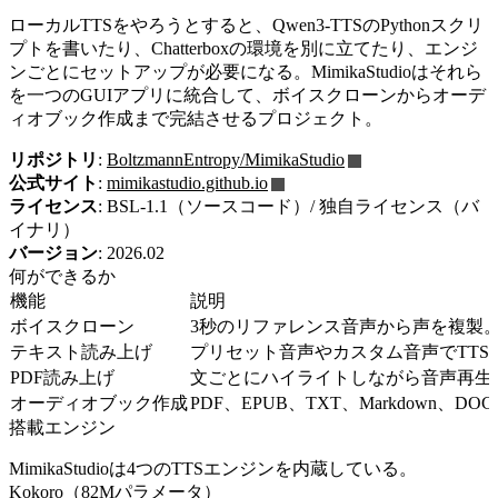
ローカルTTSをやろうとすると、Qwen3-TTSのPythonスクリ
プトを書いたり、Chatterboxの環境を別に立てたり、エンジ
ンごとにセットアップが必要になる。MimikaStudioはそれら
を一つのGUIアプリに統合して、ボイスクローンからオーデ
ィオブック作成まで完結させるプロジェクト。
リポジトリ
:
BoltzmannEntropy/MimikaStudio
公式サイト
:
mimikastudio.github.io
ライセンス
: BSL-1.1（ソースコード）/ 独自ライセンス（バ
イナリ）
バージョン
: 2026.02
何ができるか
機能
説明
ボイスクローン
3秒のリファレンス音声から声を複製
テキスト読み上げ
プリセット音声やカスタム音声でTTS
PDF読み上げ
文ごとにハイライトしながら音声再生
オーディオブック作成
PDF、EPUB、TXT、Markdown
搭載エンジン
MimikaStudioは4つのTTSエンジンを内蔵している。
Kokoro（82Mパラメータ）