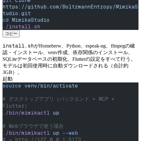
git
 clone
https://github.com/BoltzmannEntropy/MimikaS
tudio.git
cd
 MimikaStudio
./install.sh
コピー
install.sh
がHomebrew、Python、espeak-ng、ffmpegの確
認・インストール、venv作成、依存関係のインストール、
SQLiteデータベースの初期化、Flutterの設定をすべて行う。
モデルは初回使用時に自動ダウンロードされる（合計約
3GB）。
起動
source
 venv/bin/activate
# デスクトップアプリ（バックエンド + MCP + 
Flutter）
./bin/mimikactl
 up
# Webブラウザで使う場合
./bin/mimikactl
 up
 --web
# → http://127.0.0.1:5173