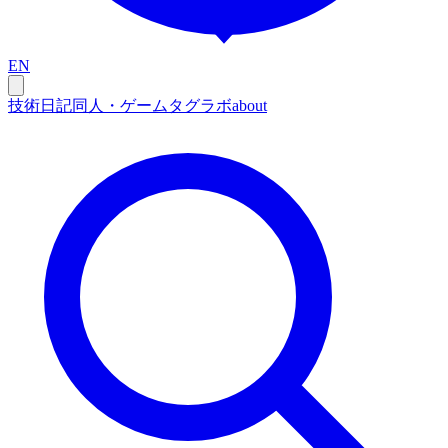
EN
技術
日記
同人・ゲーム
タグ
ラボ
about