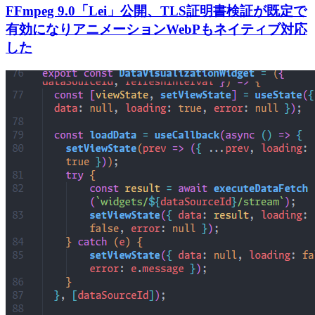
FFmpeg 9.0「Lei」公開、TLS証明書検証が既定で
有効になりアニメーションWebPもネイティブ対応
した