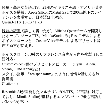
軽量・高速な英語TTS。21種のイギリス英語・アメリカ英語
ボイスを搭載。Apple SiliconのMetal GPUで200ms以下のレイ
テンシを実現する。日本語は非対応。
Qwen3-TTS（0.6B / 1.7B）
以前の記事
で詳しく書いたが、Alibaba Qwenチームが開発し
たオープンソースTTS。MimikaStudioではBaseモデルによる
ボイスクローンと、CustomVoiceモデルによるプリセット音
声の両方が使える。
ボイスクローン: 3秒のリファレンス音声から声を複製（10言
語対応）
CustomVoice: 9種のプリセットスピーカー（Ryan、Aiden、
Vivian、Ono Annaなど）
スタイル指示: 「whisper softly」のように感情や話し方を制
御可能
Chatterbox
Resemble AIが開発したマルチリンガルTTS。23言語に対応し
ており、MimikaStudioが搭載するエンジンの中で最も言語カ
バレッジが広い。