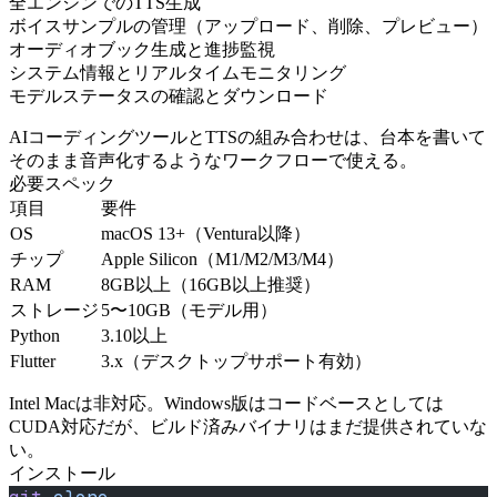
全エンジンでのTTS生成
ボイスサンプルの管理（アップロード、削除、プレビュー）
オーディオブック生成と進捗監視
システム情報とリアルタイムモニタリング
モデルステータスの確認とダウンロード
AIコーディングツールとTTSの組み合わせは、台本を書いて
そのまま音声化するようなワークフローで使える。
必要スペック
項目
要件
OS
macOS 13+（Ventura以降）
チップ
Apple Silicon（M1/M2/M3/M4）
RAM
8GB以上（16GB以上推奨）
ストレージ
5〜10GB（モデル用）
Python
3.10以上
Flutter
3.x（デスクトップサポート有効）
Intel Macは非対応。Windows版はコードベースとしては
CUDA対応だが、ビルド済みバイナリはまだ提供されていな
い。
インストール