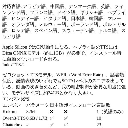
対応言語: アラビア語、中国語、デンマーク語、英語、フィ
ンランド語、フランス語、ドイツ語、ギリシャ語、ヘブライ
語、ヒンディー語、イタリア語、日本語、韓国語、マレー
語、オランダ語、ノルウェー語、ポーランド語、ポルトガル
語、ロシア語、スペイン語、スウェーデン語、トルコ語、ス
ワヒリ語
Apple SiliconではCPU動作になる。ヘブライ語のTTSには
Dicta ONNXモデル（約1.1GB）が必要で、インストール時
に自動ダウンロードされる。
IndexTTS-2
ゼロショットTTSモデル。WER（Word Error Rate）、話者類
似度、感情表現のいずれでもSOTAレベルのスコアを出して
いる。動画の吹き替えなど、尺の精密制御が必要な用途に強
い。モデルサイズは約24GBとかなり大きい。
エンジン比較
エンジン
パラメータ
日本語
ボイスクローン
言語数
Kokoro
82M
❌
❌
1（英語のみ）
Qwen3-TTS
0.6B / 1.7B
✅
✅
10
Chatterbox
-
✅
✅
23