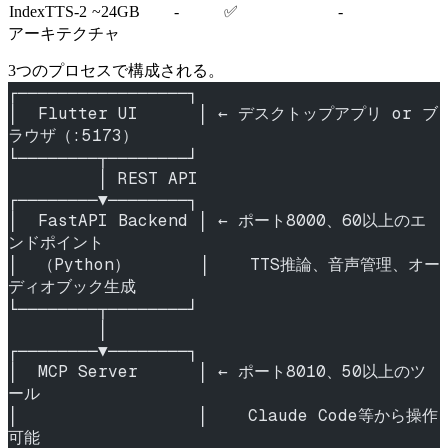
IndexTTS-2
~24GB
-
✅
-
アーキテクチャ
3つのプロセスで構成される。
┌─────────────────┐
│  Flutter UI      │ ← デスクトップアプリ or ブ
ラウザ（:5173）
└────────┬────────┘
         │ REST API
┌────────▼────────┐
│  FastAPI Backend │ ← ポート8000、60以上のエ
ンドポイント
│  （Python）       │    TTS推論、音声管理、オー
ディオブック生成
└────────┬────────┘
         │
┌────────▼────────┐
│  MCP Server      │ ← ポート8010、50以上のツ
ール
│                  │    Claude Code等から操作
可能