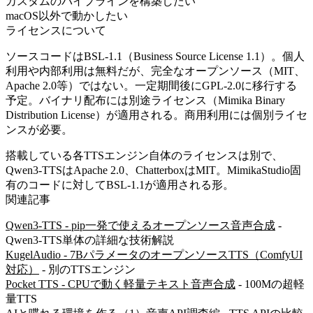
カスタムのパイプラインを構築したい
macOS以外で動かしたい
ライセンスについて
ソースコードはBSL-1.1（Business Source License 1.1）。個人
利用や内部利用は無料だが、完全なオープンソース（MIT、
Apache 2.0等）ではない。一定期間後にGPL-2.0に移行する
予定。バイナリ配布には別途ライセンス（Mimika Binary
Distribution License）が適用される。商用利用には個別ライセ
ンスが必要。
搭載している各TTSエンジン自体のライセンスは別で、
Qwen3-TTSはApache 2.0、ChatterboxはMIT。MimikaStudio固
有のコードに対してBSL-1.1が適用される形。
関連記事
Qwen3-TTS - pip一発で使えるオープンソース音声合成
-
Qwen3-TTS単体の詳細な技術解説
KugelAudio - 7BパラメータのオープンソースTTS（ComfyUI
対応）
- 別のTTSエンジン
Pocket TTS - CPUで動く軽量テキスト音声合成
- 100Mの超軽
量TTS