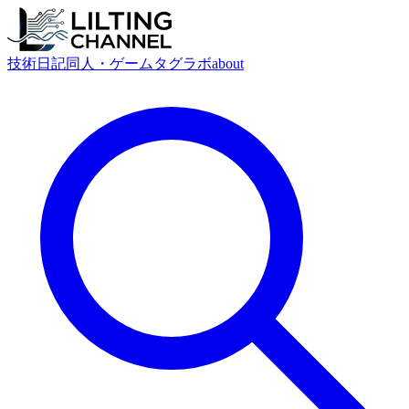
技術
日記
同人・ゲーム
タグ
ラボ
about