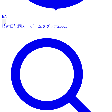
EN
技術
日記
同人・ゲーム
タグ
ラボ
about