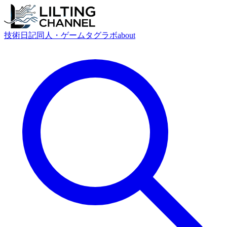
技術
日記
同人・ゲーム
タグ
ラボ
about