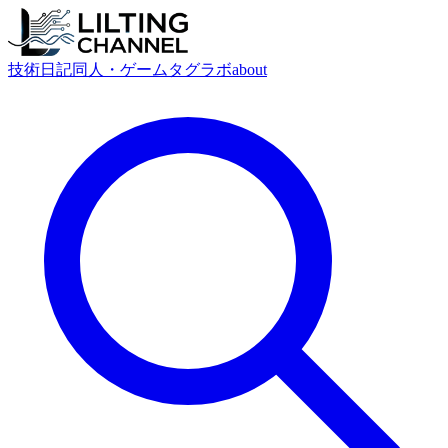
技術
日記
同人・ゲーム
タグ
ラボ
about