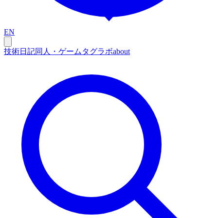
EN
技術
日記
同人・ゲーム
タグ
ラボ
about