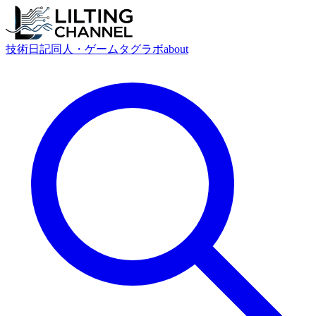
技術
日記
同人・ゲーム
タグ
ラボ
about