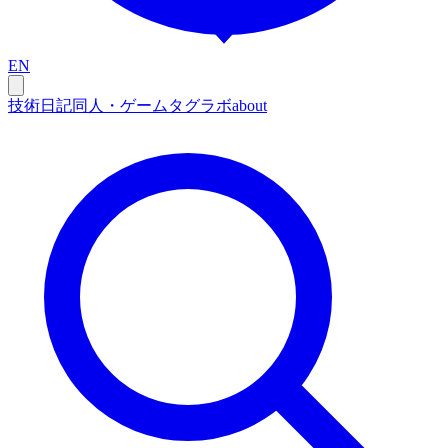
EN
技術
日記
同人・ゲーム
タグ
ラボ
about