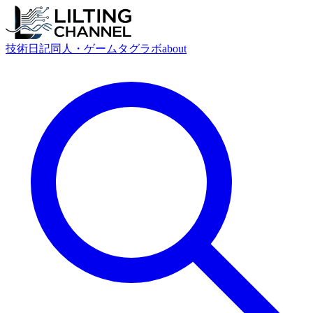
技術
日記
同人・ゲーム
タグ
ラボ
about