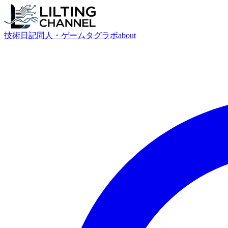
技術
日記
同人・ゲーム
タグ
ラボ
about