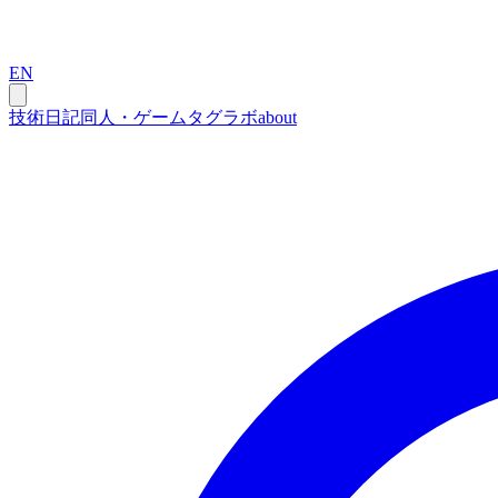
EN
技術
日記
同人・ゲーム
タグ
ラボ
about