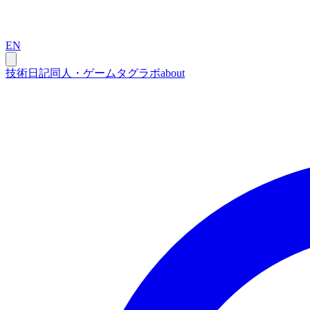
EN
技術
日記
同人・ゲーム
タグ
ラボ
about