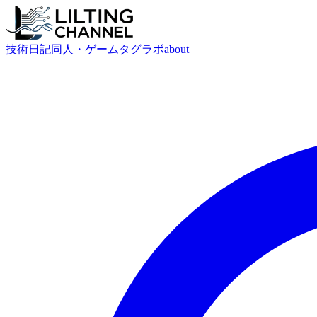
技術
日記
同人・ゲーム
タグ
ラボ
about