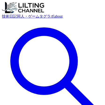
技術
日記
同人・ゲーム
タグ
ラボ
about