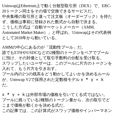
UniswapはEthereum上で動く分散型取引所（DEX）で、ERC-
20トークン同士をその場で交換できるサービスだ。
中央集権の取引所と違って注文板（オーダーブック）を持た
ず、価格は事前に登録された数式から自動で決まる。
こうした方式は「自動マーケットメーカー（AMM,
Automated Market Maker）」と呼ばれ、Uniswapはその代表例
として2018年から動いている。
AMMの中心にあるのが「流動性プール」だ。
誰でもETHやUSDCなどの2種類のトークンをペアでプール
に預け、その対価として取引手数料の分配を受け取る。
スワップしたいユーザーは、このプールに片方のトークンを
入れて、もう片方を引き出す。
プール内の2つの残高をどう動かしてよいかを決めるルール
x * y = k
が、Uniswap V2で採用された定数積モデル
だ。
x * y = k
は外部市場の価格を引いてくる式ではない。
プールに残っている2種類のトークン量から、次の取引でど
こまで価格が動くかを決める式だ。
この記事では、この計算式がスワップ価格やインパーマネン