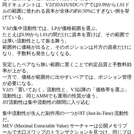
同ドキュメントは、V2のDAI/USDCペアでは0.99から1.01ド
ルの範囲に使われる資本が全体の約0.50%にすぎない例を挙
げている。
V3の集中流動性では、LPが価格範囲を選ぶ。
たとえば0.99から1.01の間だけに資本を置けば、その範囲で
は厚い流動性として振る舞う。
範囲外に価格が出ると、そのポジションは片方の資産だけに
なり、手数料も発生しなくなる。
安定したペアなら狭い範囲に置くことで約定品質と手数料効
率が上がる。
一方で、価格が範囲外に出やすいペアでは、ポジション管理
が必要になる。
V2の「置いておく」流動性と、V3以降の「価格帯を選ぶ」
流動性は、同じAMMでも運用の性質が違う。
JIT流動性は集中流動性の隙間に入り込む
集中流動性が生んだ副作用の一つがJIT (Just-In-Time) 流動性
だ。
MEV (Maximal Extractable Value) サーチャーは公開メモリプ
ールで大口スワップのトランザクションを見つけ、同じブロ