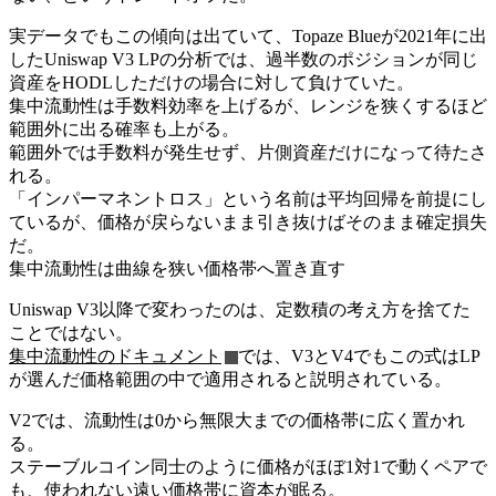
実データでもこの傾向は出ていて、Topaze Blueが2021年に出
したUniswap V3 LPの分析では、過半数のポジションが同じ
資産をHODLしただけの場合に対して負けていた。
集中流動性は手数料効率を上げるが、レンジを狭くするほど
範囲外に出る確率も上がる。
範囲外では手数料が発生せず、片側資産だけになって待たさ
れる。
「インパーマネントロス」という名前は平均回帰を前提にし
ているが、価格が戻らないまま引き抜けばそのまま確定損失
だ。
集中流動性は曲線を狭い価格帯へ置き直す
Uniswap V3以降で変わったのは、定数積の考え方を捨てた
ことではない。
集中流動性のドキュメント
では、V3とV4でもこの式はLP
が選んだ価格範囲の中で適用されると説明されている。
V2では、流動性は0から無限大までの価格帯に広く置かれ
る。
ステーブルコイン同士のように価格がほぼ1対1で動くペアで
も、使われない遠い価格帯に資本が眠る。