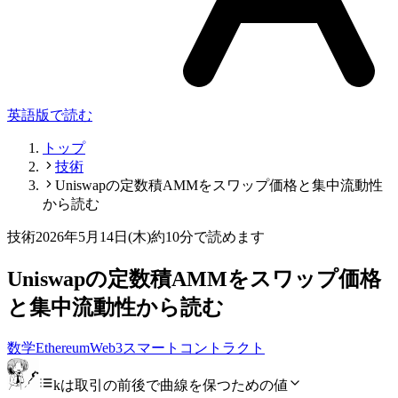
英語版で読む
トップ
技術
Uniswapの定数積AMMをスワップ価格と集中流動性
から読む
技術
2026年5月14日(木)
約10分で読めます
Uniswapの定数積AMMをスワップ価格
と集中流動性から読む
数学
Ethereum
Web3
スマートコントラクト
kは取引の前後で曲線を保つための値