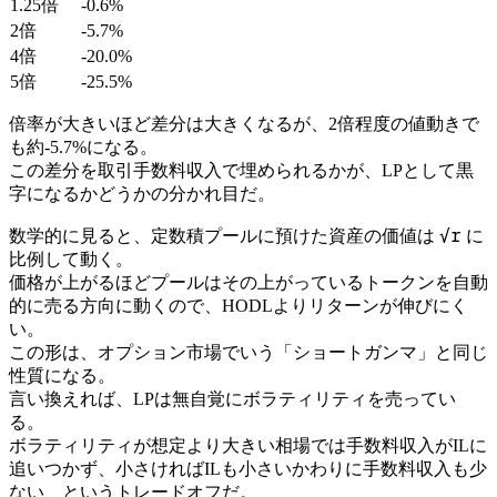
1.25倍
-0.6%
2倍
-5.7%
4倍
-20.0%
5倍
-25.5%
倍率が大きいほど差分は大きくなるが、2倍程度の値動きで
も約-5.7%になる。
この差分を取引手数料収入で埋められるかが、LPとして黒
字になるかどうかの分かれ目だ。
√r
数学的に見ると、定数積プールに預けた資産の価値は
に
比例して動く。
価格が上がるほどプールはその上がっているトークンを自動
的に売る方向に動くので、HODLよりリターンが伸びにく
い。
この形は、オプション市場でいう「ショートガンマ」と同じ
性質になる。
言い換えれば、LPは無自覚にボラティリティを売ってい
る。
ボラティリティが想定より大きい相場では手数料収入がILに
追いつかず、小さければILも小さいかわりに手数料収入も少
ない、というトレードオフだ。