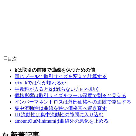
目次
kは取引の前後で曲線を保つための値
同じプールで取引サイズを変えて計算する
x+y=kでは何が壊れるか
手数料が入るとkは減らない方向へ動く
価格影響は取引サイズをプール深度で割ると見える
インパーマネントロスは外部価格への追随で発生する
集中流動性は曲線を狭い価格帯へ置き直す
JIT流動性は集中流動性の隙間に入り込む
amountOutMinimumは曲線外の悪化を止める
✨ 新着記事