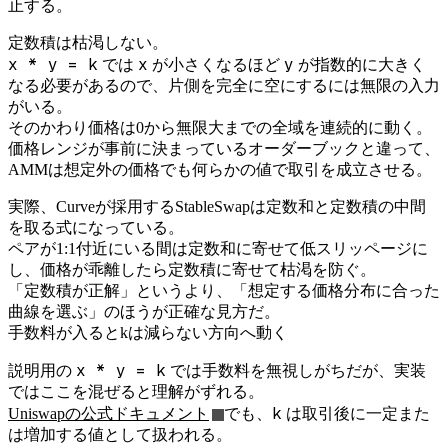
止する。
定数積は枯渇しない。
x * y = k
x
y
では
が小さくなるほど
が指数的に大きく
なる必要があるので、片側を完全に空にするには無限の入力
がいる。
そのかわり価格は0から無限大までの全域を連続的に動く。
価格レンジが事前に決まっているオーダーブックと違って、
AMMは想定外の価格でも何らかの値で取引を成立させる。
実際、Curveが採用するStableSwapは定数和と定数積の中間
を取る式になっている。
ペアが1:1付近にいる間は定数和に寄せて低スリッページに
し、価格が乖離したら定数積に寄せて枯渇を防ぐ。
「定数積が正解」というより、「想定する価格分布に合った
曲線を選ぶ」のほうが正確な見方だ。
手数料が入るとkは減らない方向へ動く
x * y = k
説明用の
では手数料を無視しがちだが、実装
ではここを混ぜると理解がずれる。
k
Uniswapの公式ドキュメント
でも、
は取引後に一定また
は増加する値として扱われる。