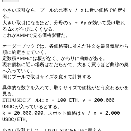
y / x
小さい取引なら、プールの比率
に近い価格で約定す
る。
y + Δy
大きい取引になるほど、分母の
が効いて受け取れ
Δx
る
が伸びにくくなる。
これがAMMで見る価格影響だ。
オーダーブックでは、各価格帯に並んだ注文を最良気配から
順に約定させていく。
定数積AMMには板がなく、かわりに曲線がある。
現在価格に近い場所はなだらかで、大きく買うほど曲線の奥
へ入っていく。
同じプールで取引サイズを変えて計算する
具体的な数字を入れて、取引サイズで価格がどう変わるかを
見る。
x = 100 ETH
y = 200,000
ETH/USDCプールに
、
USDC
が入っているとする。
k = 20,000,000
y / x = 2,000
、スポット価格は
USDC/ETH
。
小さい取引として、1,000 USDCをETHに替える。