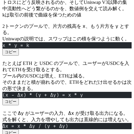
トロスにどう反映されるのか、そしてUniswap V3以降の集
中流動性へどう繋がるのかを、数値例を交えて読み解く。
kは取引の前後で曲線を保つための値
x
y
2トークンのプールで、片方の残高を
、もう片方を
とす
る。
Uniswapの説明では、スワップはこの積を保つように動く。
x * y = k
コピー
たとえば ETH と USDC のプールで、ユーザーがUSDCを入
れてETHを受け取るとする。
プール内のUSDCは増え、ETHは減る。
そのままだと積が崩れるので、ETHをどれだけ出せるかは次
の形で決まる。
(x - Δx) * (y + Δy) = x * y
コピー
Δy
Δx
ここで
がユーザーの入力、
が受け取る出力になる。
式を解くと、入力を増やしても出力は直線的には増えない。
Δx = x * Δy / (y + Δy)
コピー