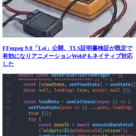
FFmpeg 9.0「Lei」公開、TLS証明書検証が既定で
有効になりアニメーションWebPもネイティブ対応
した