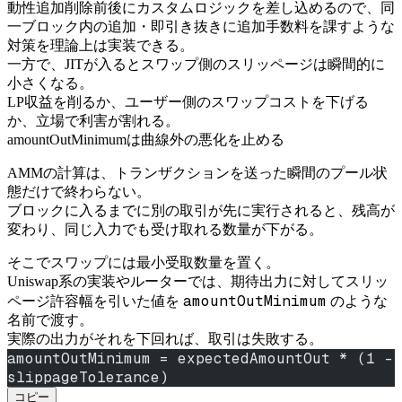
動性追加削除前後にカスタムロジックを差し込めるので、同
一ブロック内の追加・即引き抜きに追加手数料を課すような
対策を理論上は実装できる。
一方で、JITが入るとスワップ側のスリッページは瞬間的に
小さくなる。
LP収益を削るか、ユーザー側のスワップコストを下げる
か、立場で利害が割れる。
amountOutMinimumは曲線外の悪化を止める
AMMの計算は、トランザクションを送った瞬間のプール状
態だけで終わらない。
ブロックに入るまでに別の取引が先に実行されると、残高が
変わり、同じ入力でも受け取れる数量が下がる。
そこでスワップには最小受取数量を置く。
Uniswap系の実装やルーターでは、期待出力に対してスリッ
amountOutMinimum
ページ許容幅を引いた値を
のような
名前で渡す。
実際の出力がそれを下回れば、取引は失敗する。
amountOutMinimum = expectedAmountOut * (1 - 
slippageTolerance)
コピー