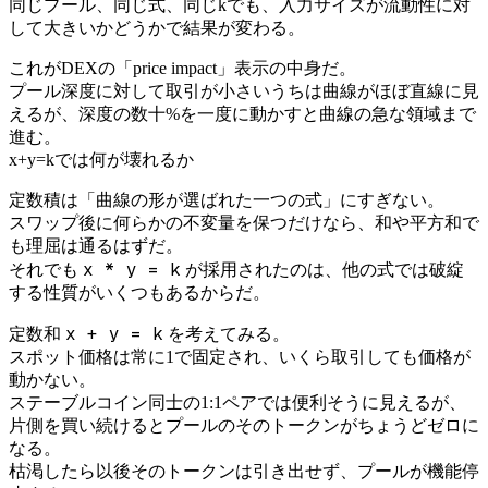
同じプール、同じ式、同じkでも、入力サイズが流動性に対
して大きいかどうかで結果が変わる。
これがDEXの「price impact」表示の中身だ。
プール深度に対して取引が小さいうちは曲線がほぼ直線に見
えるが、深度の数十%を一度に動かすと曲線の急な領域まで
進む。
x+y=kでは何が壊れるか
定数積は「曲線の形が選ばれた一つの式」にすぎない。
スワップ後に何らかの不変量を保つだけなら、和や平方和で
も理屈は通るはずだ。
x * y = k
それでも
が採用されたのは、他の式では破綻
する性質がいくつもあるからだ。
x + y = k
定数和
を考えてみる。
スポット価格は常に1で固定され、いくら取引しても価格が
動かない。
ステーブルコイン同士の1:1ペアでは便利そうに見えるが、
片側を買い続けるとプールのそのトークンがちょうどゼロに
なる。
枯渇したら以後そのトークンは引き出せず、プールが機能停