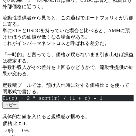
その結果、プール内のETHは減り、USDCは増え、残高比が
外部価格に近づく。
流動性提供者から見ると、この過程でポートフォリオが片側
に寄る。
単にETHとUSDCを持っていた場合と比べると、AMMに預
けたほうの価値が低くなる場面がある。
これがインパーマネントロスと呼ばれる差分だ。
「一時的」と言っても、価格が戻らないまま引き出せば損益
は確定する。
手数料収入がその差分を上回るかどうかで、流動性提供の結
果が変わる。
r
定数積プールでは、預け入れ時に対する価格比
を使って
閉形式で書ける。
IL(r) = 2 * sqrt(r) / (1 + r) - 1
コピー
具体的な値を入れると規模感が掴める。
r
価格比
IL
1.0倍
0%