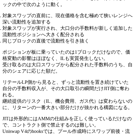
ックの中で次のように動く。
対象スワップの直前に、現在価格を含む極めて狭いレンジへ
深い流動性を追加する
対象スワップが実行され、大口分の手数料が新しく追加した
流動性ポジションへ大きく配分される
同じブロックの直後で流動性を引き抜く
ポジションが板に乗っていたのは1ブロックだけなので、価
格変動の影響はほぼなく、ILも実質発生しない。
受け取るのは大口スワップから配分された手数料のうち、自
分のシェアに応じた額だ。
リテールLP側から見ると、ずっと流動性を置き続けていた
自分の手数料収入が、その大口取引の瞬間だけJIT側に奪わ
れる。
継続提供のリスク（IL、機会費用、ガス代）は変わらないの
に、リターンの一番大きい部分だけが抜かれる構図になる。
JITは外形的にはAMMの仕組みを正しく使っているだけなの
で、コントラクト側で禁止するのは難しい。
Uniswap V4のhooksでは、プール作成時にスワップ前後・流