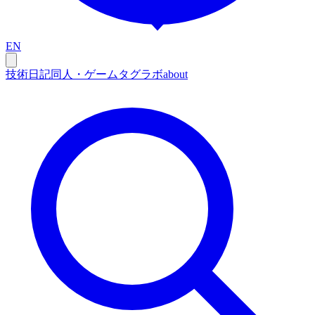
EN
技術
日記
同人・ゲーム
タグ
ラボ
about