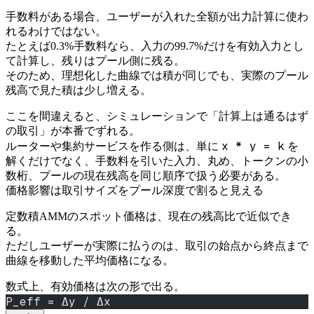
手数料がある場合、ユーザーが入れた全額が出力計算に使わ
れるわけではない。
たとえば0.3%手数料なら、入力の99.7%だけを有効入力とし
て計算し、残りはプール側に残る。
そのため、理想化した曲線では積が同じでも、実際のプール
残高で見た積は少し増える。
ここを間違えると、シミュレーションで「計算上は通るはず
の取引」が本番でずれる。
x * y = k
ルーターや集約サービスを作る側は、単に
を
解くだけでなく、手数料を引いた入力、丸め、トークンの小
数桁、プールの現在残高を同じ順序で扱う必要がある。
価格影響は取引サイズをプール深度で割ると見える
定数積AMMのスポット価格は、現在の残高比で近似でき
る。
ただしユーザーが実際に払うのは、取引の始点から終点まで
曲線を移動した平均価格になる。
数式上、有効価格は次の形で出る。
P_eff = Δy / Δx