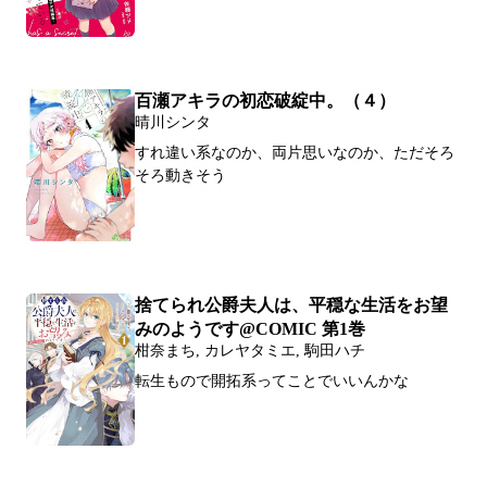
百瀬アキラの初恋破綻中。（４）
晴川シンタ
すれ違い系なのか、両片思いなのか、ただそろ
そろ動きそう
捨てられ公爵夫人は、平穏な生活をお望
みのようです@COMIC 第1巻
柑奈まち, カレヤタミエ, 駒田ハチ
転生もので開拓系ってことでいいんかな