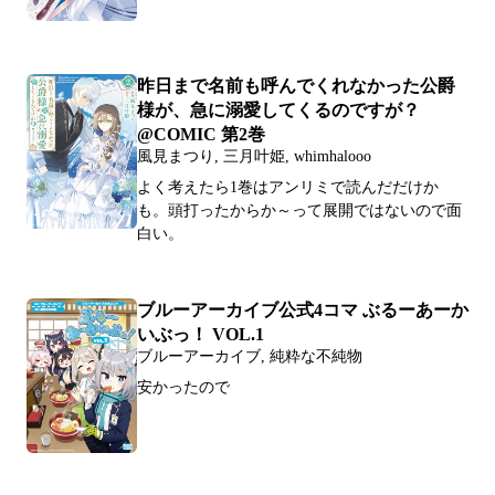
昨日まで名前も呼んでくれなかった公爵
様が、急に溺愛してくるのですが？
@COMIC 第2巻
風見まつり, 三月叶姫, whimhalooo
よく考えたら1巻はアンリミで読んだだけか
も。頭打ったからか～って展開ではないので面
白い。
ブルーアーカイブ公式4コマ ぶるーあーか
いぶっ！ VOL.1
ブルーアーカイブ, 純粋な不純物
安かったので