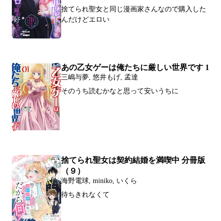
捨てられ聖女と同じ漫画家さんなので購入した
んだけどエロい
あの乙女ゲーは俺たちに厳しい世界です 1
三嶋与夢, 悠井もげ, 孟達
そのうち読むかなと思って安いうちに
捨てられ聖女は契約結婚を満喫中 分冊版
（９）
海野電球, miniko, いくら
待ちきれなくて