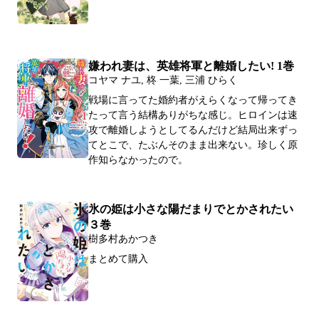
嫌われ妻は、英雄将軍と離婚したい! 1巻
コヤマ ナユ, 柊 一葉, 三浦 ひらく
戦場に言ってた婚約者がえらくなって帰ってき
たって言う結構ありがちな感じ。ヒロインは速
攻で離婚しようとしてるんだけど結局出来ずっ
てとこで、たぶんそのまま出来ない。珍しく原
作知らなかったので。
氷の姫は小さな陽だまりでとかされたい
３巻
樹多村あかつき
まとめて購入