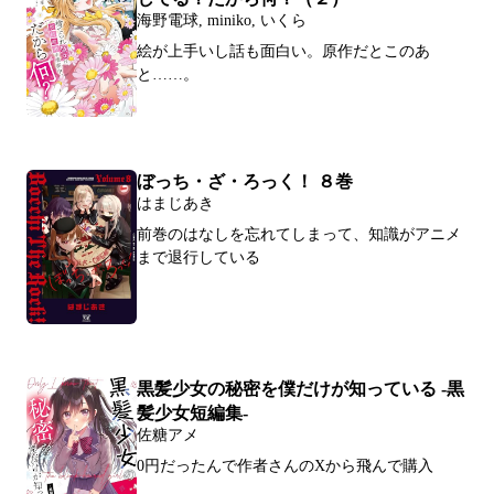
海野電球, miniko, いくら
絵が上手いし話も面白い。原作だとこのあ
と……。
ぼっち・ざ・ろっく！ ８巻
はまじあき
前巻のはなしを忘れてしまって、知識がアニメ
まで退行している
黒髪少女の秘密を僕だけが知っている -黒
髪少女短編集-
佐糖アメ
0円だったんで作者さんのXから飛んで購入