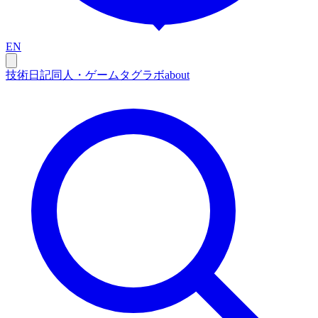
EN
技術
日記
同人・ゲーム
タグ
ラボ
about