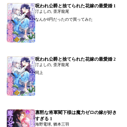
呪われ公爵と捨てられた花嫁の最愛婚 1
汀よしの, 歪牙龍尾
なんか0円だったので買ってみた
呪われ公爵と捨てられた花嫁の最愛婚 2
汀よしの, 歪牙龍尾
同上
寡黙な将軍閣下様は魔力ゼロの嫁が好き
すぎる 1
海野電球, 猶本三羽