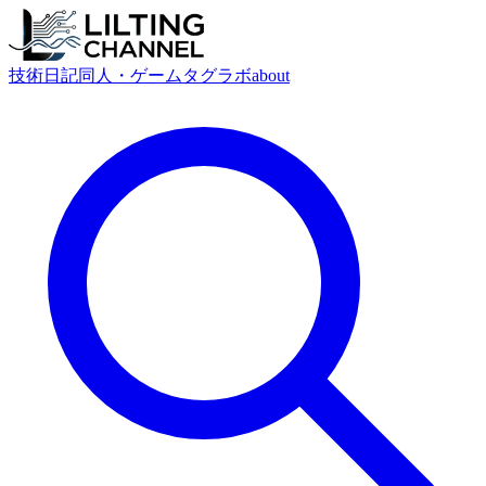
技術
日記
同人・ゲーム
タグ
ラボ
about