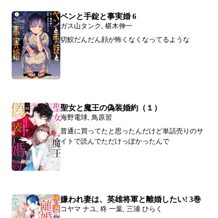
ペンと手錠と事実婚 6
ガス山タンク, 椹木伸一
切鮫だんだん顔が怖くなくなってるような
聖女と魔王の偽装婚約（１）
海野電球, 鳥原習
普通に買ってたと思ったんだけど単話売りのサ
イトで読んでただけっぽかったんで
嫌われ妻は、英雄将軍と離婚したい! 3巻
コヤマ ナユ, 柊 一葉, 三浦 ひらく