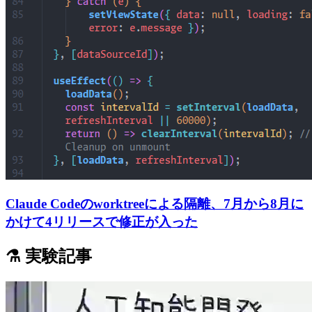
Claude Codeのworktreeによる隔離、7月から8月に
かけて4リリースで修正が入った
⚗️ 実験記事