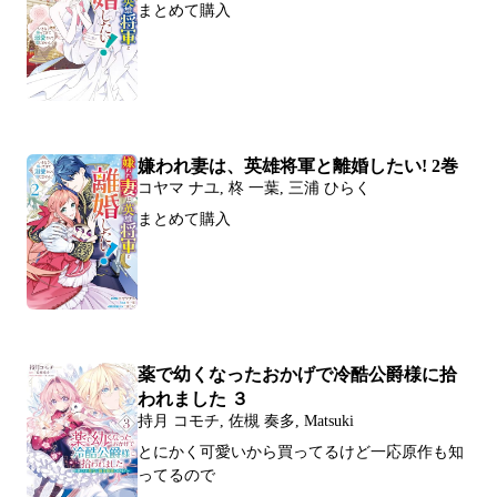
まとめて購入
嫌われ妻は、英雄将軍と離婚したい! 2巻
コヤマ ナユ, 柊 一葉, 三浦 ひらく
まとめて購入
薬で幼くなったおかげで冷酷公爵様に拾
われました ３
持月 コモチ, 佐槻 奏多, Matsuki
とにかく可愛いから買ってるけど一応原作も知
ってるので