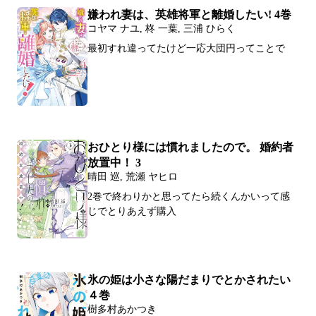
嫌われ妻は、英雄将軍と離婚したい! 4巻
コヤマ ナユ, 柊 一葉, 三浦 ひらく
最初すれ違ってたけど一応大団円ってことで
おひとり様には慣れましたので。 婚約者
放置中！ 3
晴田 巡, 荒瀬 ヤヒロ
2巻で終わりかと思ってたら続くんかいって感
じでとりあえず購入
氷の姫は小さな陽だまりでとかされたい
４巻
樹多村あかつき