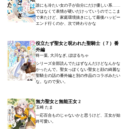
誰にも冷たい女の子が自分にだけ優しい系……
ではなくて表情が硬いだけっていうのでここま
で来たけど、家庭環境抜きにして最後ハッピー
エンド行くのか、次で終わりかな
役立たず聖女と呪われた聖騎士（７）番
外編
柊一葉, 大川なぎ, ぽぽるちゃ
シリーズ全部読んでたはずなんだけどなんかな
かったんで。聖女っぽくない聖女と顔の綺麗な
聖騎士の話の番外編と別の作品のコラボみたい
な。なので安い。
無力聖女と無能王女 2
玉崎 たま
一応百合ものじゃないかと思うけど、王女が始
終可愛い。