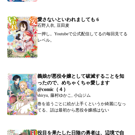
愛さないといわれましても 6
石野人衣, 豆田麦
一押し。Youtubeで公式配信してるの毎回見てる
レベル。
義娘が悪役令嬢として破滅することを知
ったので、めちゃくちゃ愛します
@comic（４）
shiryu, 藤村ゆかこ, 小山ジム
巻を追うごとに絵が上手くというか綺麗になっ
てる、話は最初から悪役令嬢感はない
役目を果たした日陰の勇者は、辺境で自