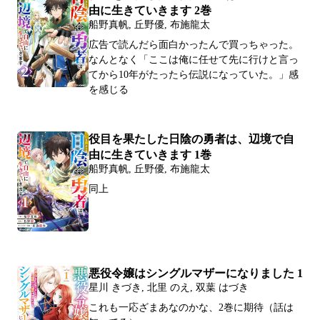
由に生きていきます 2巻
船野真帆, 丘野優, 布施龍太
広告で読んだら面白かったんで買っちゃった。
なんとなく「ここは俺に任せて先に行けと言っ
てから10年がたったら伝説になっていた。」感
を感じる
役目を果たした日陰の勇者は、辺境で自
由に生きていきます 1巻
船野真帆, 丘野優, 布施龍太
同上
悪役令嬢はシングルマザーになりました 1
星川 きづき, 北里 のえ, 双葉 はづき
これも一応ざまあなのかな、2巻に期待（話は