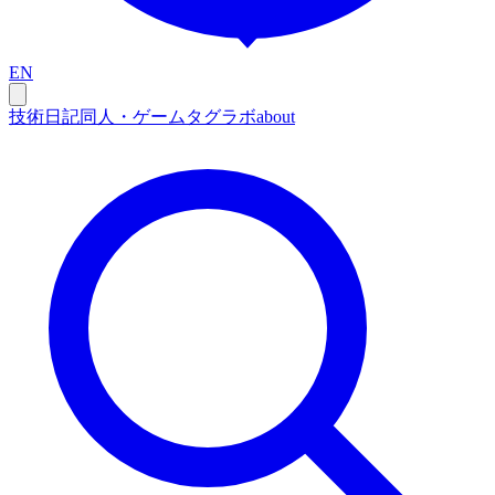
EN
技術
日記
同人・ゲーム
タグ
ラボ
about