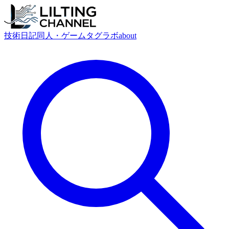
技術
日記
同人・ゲーム
タグ
ラボ
about