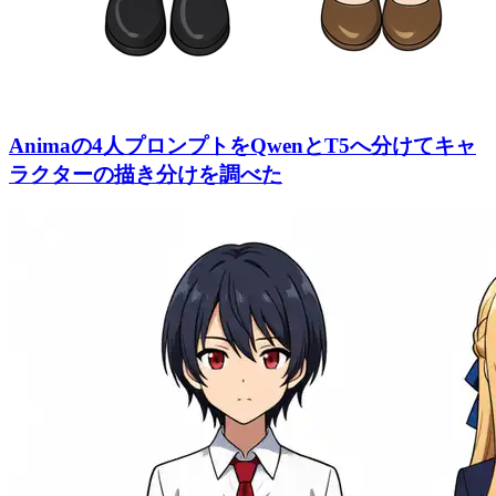
Animaの4人プロンプトをQwenとT5へ分けてキャ
ラクターの描き分けを調べた