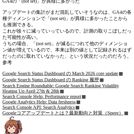
GA4の「(not set)」が異様に多かった
アップデートの集計がまだ混乱していそうなのは、GA4の各
種ディメンションで「(not set)」が異様に多かったことから
も推測できる。
これが徐々に減っていっているので、計測の取りこぼしだっ
た可能性が高い。
うちの場合、「(not set)」が減るにつれて他のディメンショ
ン値が増えているので、本来は別の値として記録されるはず
だったのに取れていなかった、という状況だったのだろう。
参考
Google Search Status Dashboard の March 2026 core update
Google Search Status Dashboard の Ranking 履歴
Search Engine Roundtable: Google Search Ranking Volatility
Heating Up April 27th & 28th
Search Console Help: Performance report
Google Analytics Help: Data freshness
Search Console API: Search Analytics
Googleコアアップデートとは？最新動向と対策（Speee）