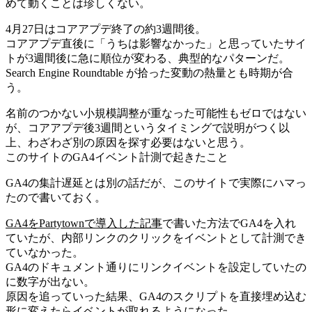
めて動くことは珍しくない。
4月27日はコアアプデ終了の約3週間後。
コアアプデ直後に「うちは影響なかった」と思っていたサイ
トが3週間後に急に順位が変わる、典型的なパターンだ。
Search Engine Roundtable が拾った変動の熱量とも時期が合
う。
名前のつかない小規模調整が重なった可能性もゼロではない
が、コアアプデ後3週間というタイミングで説明がつく以
上、わざわざ別の原因を探す必要はないと思う。
このサイトのGA4イベント計測で起きたこと
GA4の集計遅延とは別の話だが、このサイトで実際にハマっ
たので書いておく。
GA4をPartytownで導入した記事
で書いた方法でGA4を入れ
ていたが、内部リンクのクリックをイベントとして計測でき
ていなかった。
GA4のドキュメント通りにリンクイベントを設定していたの
に数字が出ない。
原因を追っていった結果、GA4のスクリプトを直接埋め込む
形に変えたらイベントが取れるようになった。