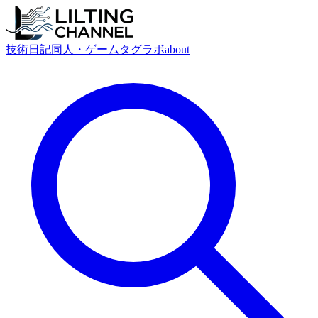
技術
日記
同人・ゲーム
タグ
ラボ
about