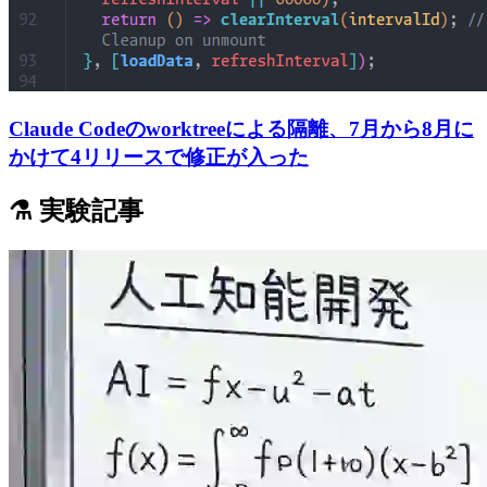
Claude Codeのworktreeによる隔離、7月から8月に
かけて4リリースで修正が入った
⚗️ 実験記事