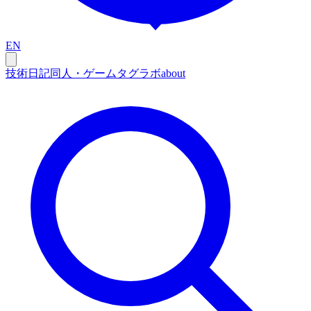
EN
技術
日記
同人・ゲーム
タグ
ラボ
about