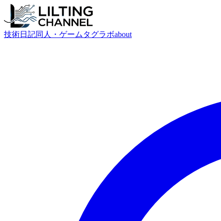
技術
日記
同人・ゲーム
タグ
ラボ
about