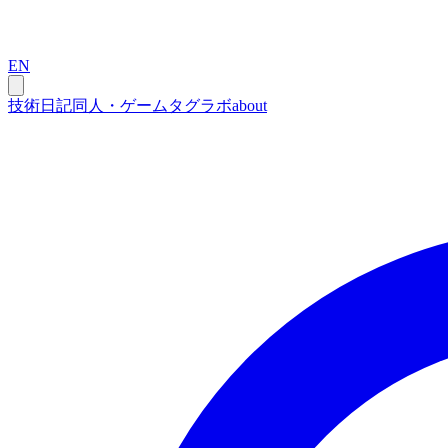
EN
技術
日記
同人・ゲーム
タグ
ラボ
about