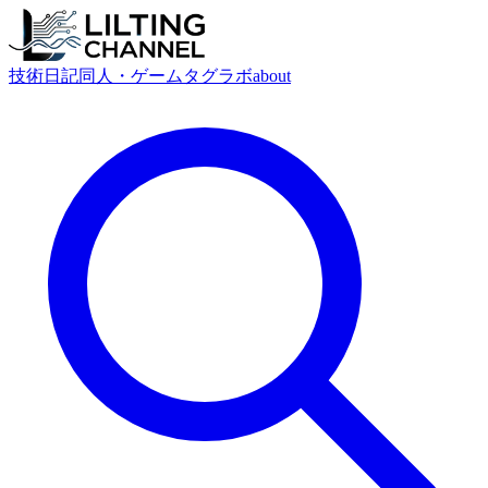
技術
日記
同人・ゲーム
タグ
ラボ
about