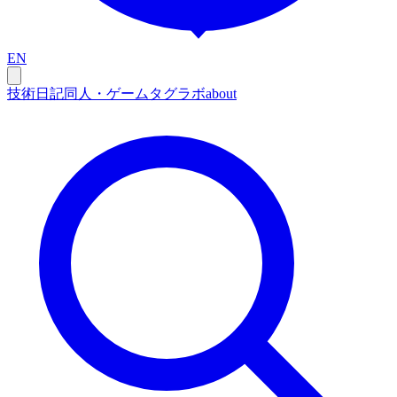
EN
技術
日記
同人・ゲーム
タグ
ラボ
about