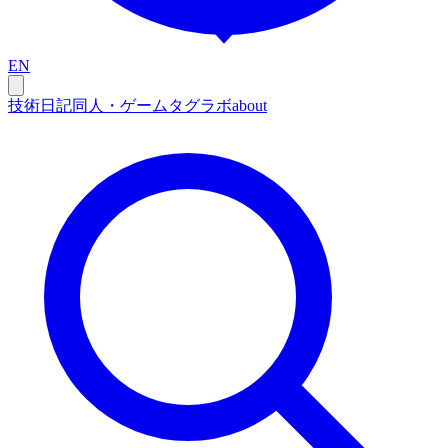
EN
技術
日記
同人・ゲーム
タグ
ラボ
about