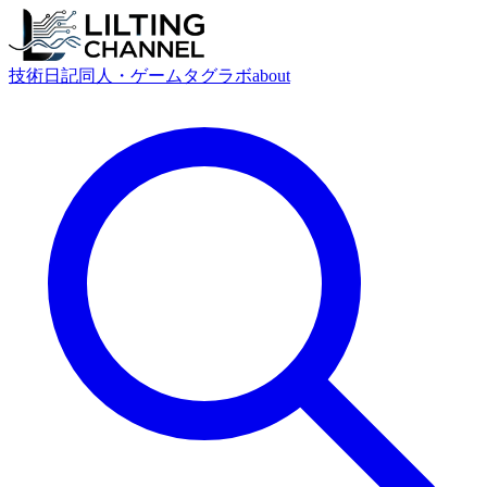
技術
日記
同人・ゲーム
タグ
ラボ
about