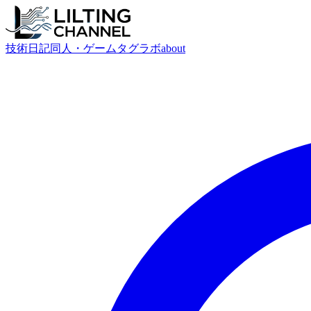
技術
日記
同人・ゲーム
タグ
ラボ
about