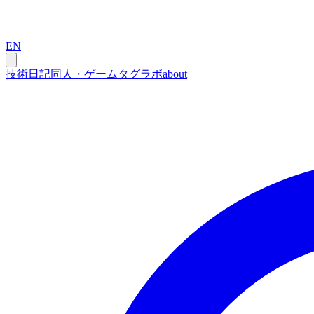
EN
技術
日記
同人・ゲーム
タグ
ラボ
about