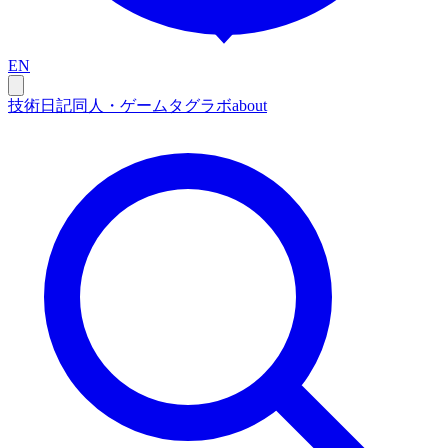
EN
技術
日記
同人・ゲーム
タグ
ラボ
about