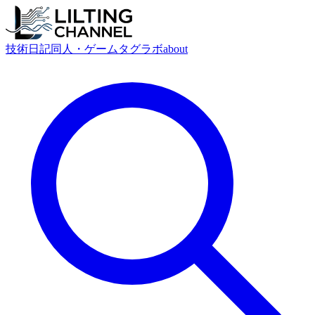
技術
日記
同人・ゲーム
タグ
ラボ
about