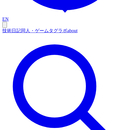
EN
技術
日記
同人・ゲーム
タグ
ラボ
about