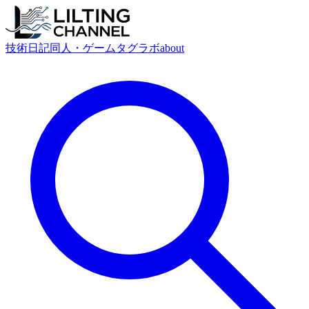
技術
日記
同人・ゲーム
タグ
ラボ
about