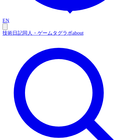
EN
技術
日記
同人・ゲーム
タグ
ラボ
about