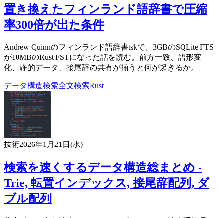
置き換えたフィンランド語辞書で圧縮
率300倍が出た条件
Andrew Quinnのフィンランド語辞書tskで、3GBのSQLite FTS
が10MBのRust FSTになった話を読む。前方一致、語形変
化、静的データ、接尾辞の共有が揃うと何が起きるか。
データ構造
検索
全文検索
Rust
技術
2026年1月21日(水)
検索を速くするデータ構造総まとめ -
Trie, 転置インデックス, 接尾辞配列, ダ
ブル配列