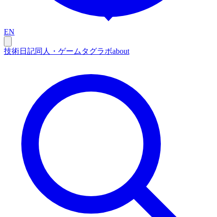
EN
技術
日記
同人・ゲーム
タグ
ラボ
about