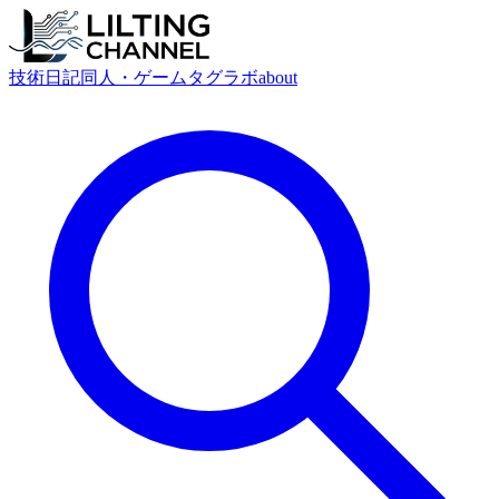
技術
日記
同人・ゲーム
タグ
ラボ
about