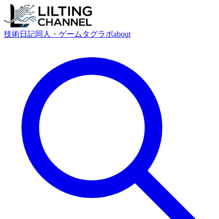
技術
日記
同人・ゲーム
タグ
ラボ
about