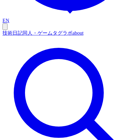
EN
技術
日記
同人・ゲーム
タグ
ラボ
about