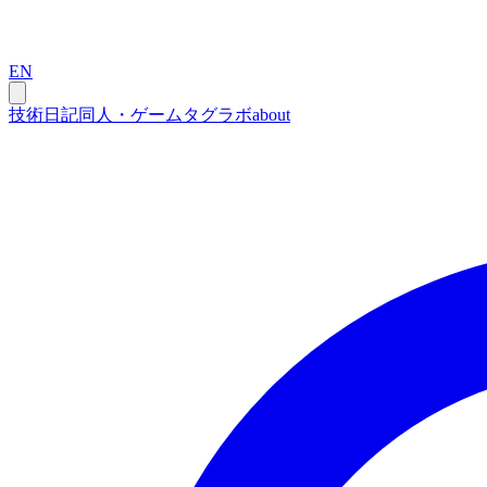
EN
技術
日記
同人・ゲーム
タグ
ラボ
about