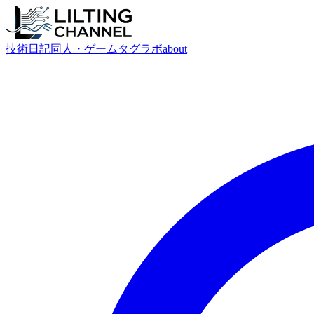
技術
日記
同人・ゲーム
タグ
ラボ
about