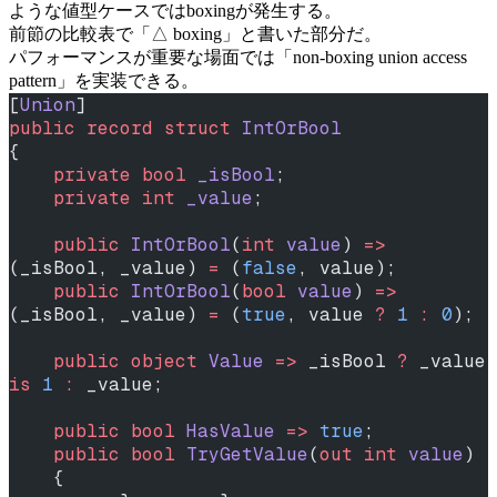
ような値型ケースではboxingが発生する。
前節の比較表で「△ boxing」と書いた部分だ。
パフォーマンスが重要な場面では「non-boxing union access
pattern」を実装できる。
[
Union
]
public
 record
 struct
 IntOrBool
{
    private
 bool
 _isBool
;
    private
 int
 _value
;
    public
 IntOrBool
(
int
 value
) 
=>
(_isBool, _value) 
=
 (
false
, value);
    public
 IntOrBool
(
bool
 value
) 
=>
(_isBool, _value) 
=
 (
true
, value 
?
 1
 :
 0
);
    public
 object
 Value
 =>
 _isBool 
?
 _value 
is
 1
 :
 _value;
    public
 bool
 HasValue
 =>
 true
;
    public
 bool
 TryGetValue
(
out
 int
 value
)
    {