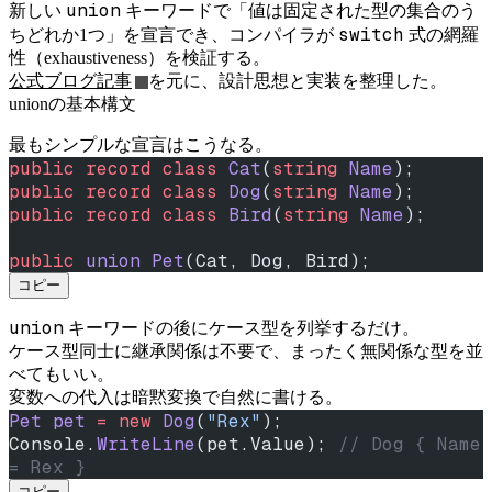
union
新しい
キーワードで「値は固定された型の集合のう
switch
ちどれか1つ」を宣言でき、コンパイラが
式の網羅
性（exhaustiveness）を検証する。
公式ブログ記事
を元に、設計思想と実装を整理した。
unionの基本構文
最もシンプルな宣言はこうなる。
public
 record
 class
 Cat
(
string
 Name
);
public
 record
 class
 Dog
(
string
 Name
);
public
 record
 class
 Bird
(
string
 Name
);
public
 union
 Pet
(Cat, Dog, Bird);
コピー
union
キーワードの後にケース型を列挙するだけ。
ケース型同士に継承関係は不要で、まったく無関係な型を並
べてもいい。
変数への代入は暗黙変換で自然に書ける。
Pet
 pet
 =
 new
 Dog
(
"Rex"
);
Console.
WriteLine
(pet.Value); 
// Dog { Name 
= Rex }
コピー