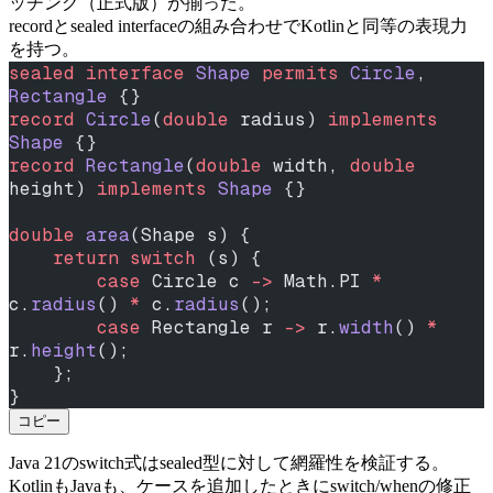
ッチング（正式版）が揃った。
recordとsealed interfaceの組み合わせでKotlinと同等の表現力
を持つ。
sealed
 interface
 Shape
 permits
 Circle
, 
Rectangle
 {}
record
 Circle
(
double
 radius) 
implements
Shape
 {}
record
 Rectangle
(
double
 width, 
double
height) 
implements
 Shape
 {}
double
 area
(Shape s) {
    return
 switch
 (s) {
        case
 Circle c 
->
 Math.PI 
*
c.
radius
() 
*
 c.
radius
();
        case
 Rectangle r 
->
 r.
width
() 
*
r.
height
();
    };
}
コピー
Java 21のswitch式はsealed型に対して網羅性を検証する。
KotlinもJavaも、ケースを追加したときにswitch/whenの修正