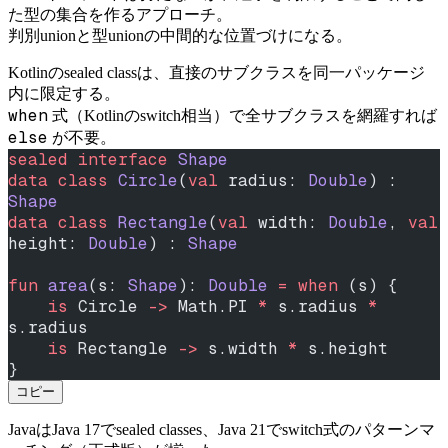
た型の集合を作るアプローチ。
判別unionと型unionの中間的な位置づけになる。
Kotlinのsealed classは、直接のサブクラスを同一パッケージ
内に限定する。
when
式（Kotlinのswitch相当）で全サブクラスを網羅すれば
else
が不要。
sealed
 interface
 Shape
data
 class
 Circle
(
val
 radius: 
Double
) : 
Shape
data
 class
 Rectangle
(
val
 width: 
Double
, 
val
height: 
Double
) : 
Shape
fun
 area
(s: 
Shape
): 
Double
 =
 when
 (s) {
    is
 Circle 
->
 Math.PI 
*
 s.radius 
*
s.radius
    is
 Rectangle 
->
 s.width 
*
 s.height
}
コピー
JavaはJava 17でsealed classes、Java 21でswitch式のパターンマ