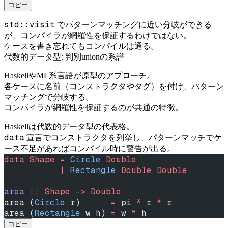
コピー
std::visit
でパターンマッチングに近い分岐ができる
が、コンパイラが網羅性を保証するわけではない。
ケースを書き忘れてもコンパイルは通る。
代数的データ型: 判別unionの系譜
HaskellやML系言語が原型のアプローチ。
各ケースに名前（コンストラクタやタグ）を付け、パターン
マッチングで分岐する。
コンパイラが網羅性を保証するのが共通の特徴。
Haskellは代数的データ型の代表格。
data
宣言でコンストラクタを列挙し、パターンマッチでケ
ース不足があればコンパイル時に警告が出る。
data
 Shape
 =
 Circle
 Double
           |
 Rectangle
 Double
 Double
area
 ::
 Shape
 ->
 Double
area (
Circle
 r)      
=
 pi 
*
 r 
*
 r
area (
Rectangle
 w h) 
=
 w 
*
 h
コピー