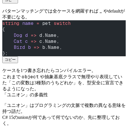
_
パターンマッチングでは全ケースを網羅すれば
やdefaultが
不要になる。
string
 name
 =
 pet 
switch
{
    Dog
 d
 =>
 d.Name,
    Cat
 c
 =>
 c.Name,
    Bird
 b
 =>
 b.Name,
};
コピー
ケースを1つ書き忘れたらコンパイルエラー。
object
これまで
や抽象基底クラスで無理やり表現してい
た「この変数は3種類のうちどれか」を、型安全に宣言でき
るようになった。
「ユニオン」の多義性
「ユニオン」はプログラミングの文脈で複数の異なる意味を
持つ語だ。
C# 15のunionが何であって何でないのか、先に整理してお
く。