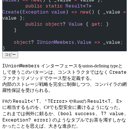
        public
 static
 Result
<
T
> 
Create
(
Exception
 value
) 
=>
 new
() { _value 
=
value };
        public
 object
? 
Value
 { 
get
; }
    }
    object
? 
IUnionMembers
.
Value
 =>
 _value;
}
コピー
IUnionMembers
インターフェースをunion-defining typeと
Create
して使うこのパターンは、コンストラクタではなく
ファクトリメソッドでケース型を定義する。
内部のストレージ戦略を完全に制御しつつ、コンパイラの網
羅性保証を受けられる。
Result<'T, 'TError>
Result<T, E>
F#の
やRustの
に相当するものを、C#でも型安全に書けるようになった。
(bool success, T? value,
これまでは例外に頼るか、
Exception? error)
のようなタプルでお茶を濁すしかな
かったことを思えば、大きな進歩だ。