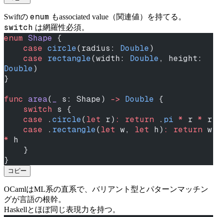
enum
Swiftの
もassociated value（関連値）を持てる。
switch
は網羅性必須。
enum
 Shape
 {
    case
 circle
(radius: 
Double
)
    case
 rectangle
(width: 
Double
, height: 
Double
)
}
func
 area
(
_
 s: Shape) 
->
 Double
 {
    switch
 s {
    case
 .
circle
(
let
 r)
:
 return
 .
pi
 *
 r 
*
 r
    case
 .
rectangle
(
let
 w, 
let
 h)
:
 return
 w 
*
 h
    }
}
コピー
OCamlはML系の直系で、バリアント型とパターンマッチン
グが言語の根幹。
Haskellとほぼ同じ表現力を持つ。