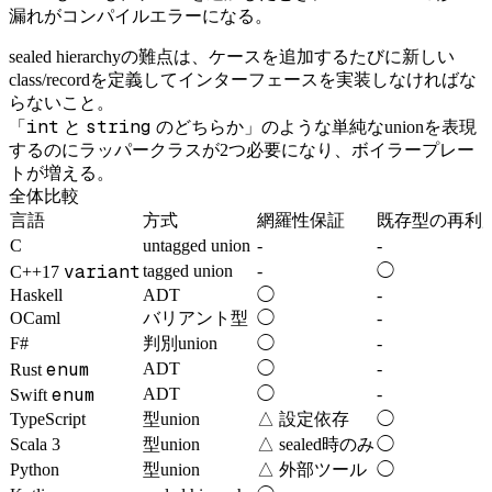
漏れがコンパイルエラーになる。
sealed hierarchyの難点は、ケースを追加するたびに新しい
class/recordを定義してインターフェースを実装しなければな
らないこと。
int
string
「
と
のどちらか」のような単純なunionを表現
するのにラッパークラスが2つ必要になり、ボイラープレー
トが増える。
全体比較
言語
方式
網羅性保証
既存型の再利
C
untagged union
-
-
variant
tagged union
-
◯
C++17
Haskell
ADT
◯
-
OCaml
バリアント型
◯
-
F#
判別union
◯
-
enum
ADT
◯
-
Rust
enum
ADT
◯
-
Swift
TypeScript
型union
△ 設定依存
◯
Scala 3
型union
△ sealed時のみ
◯
Python
型union
△ 外部ツール
◯