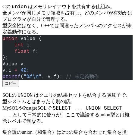
union
Cの
はメモリレイアウトを共有する仕組み。
全メンバが同じメモリ領域を占有し、どのメンバが有効かは
プログラマが自分で管理する。
型安全性はなく、C++では間違ったメンバへのアクセスが未
定義動作になる。
union
 Value {
    int
 i;
    float
 f;
};
Value v;
v.i 
=
 42
;
printf
(
"
%f\n
"
, v.f);
 // 未定義動作
コピー
UNION
SQLの
はクエリの結果セットを結合する演算子で、
型システムとはまったく別の話。
SELECT ... UNION SELECT
MySQLやPostgreSQLで
...
として日常的に使うが、ここで議論するunion型とは概
念レベルで異なる。
集合論のunion（和集合）は2つの集合を合わせた集合を指