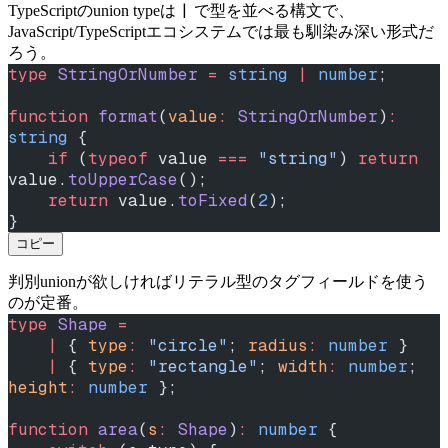
|
TypeScriptのunion typeは
で型を並べる構文で、
JavaScript/TypeScriptエコシステムでは最も馴染み深い形式だ
ろう。
type
 StringOrNumber
 =
 string
 |
 number
;
function
 format
(
value
:
 StringOrNumber
)
:
string
 {
    if
 (
typeof
 value 
===
 "string"
) 
return
value.
toUpperCase
();
    return
 value.
toFixed
(
2
);
}
コピー
判別unionが欲しければリテラル型のタグフィールドを使う
のが定番。
type
 Shape
 =
    |
 { 
type
:
 "circle"
; 
radius
:
 number
 }
    |
 { 
type
:
 "rectangle"
; 
width
:
 number
; 
height
:
 number
 };
function
 area
(
s
:
 Shape
)
:
 number
 {