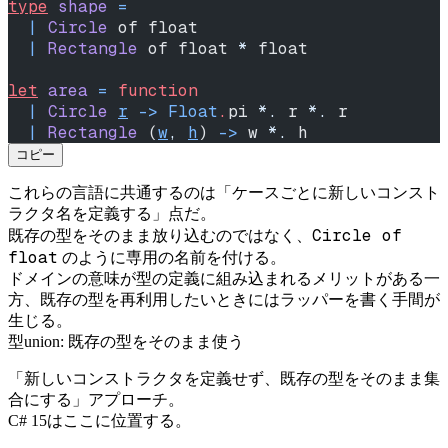
type
 shape
 =
  |
 Circle
 of float
  |
 Rectangle
 of float 
*
 float
let
 area
 =
 function
  |
 Circle
r
 ->
 Float
.
pi 
*.
 r 
*.
 r
  |
 Rectangle
 (
w
,
h
) 
->
 w 
*.
 h
コピー
これらの言語に共通するのは「ケースごとに新しいコンスト
ラクタ名を定義する」点だ。
Circle of
既存の型をそのまま放り込むのではなく、
float
のように専用の名前を付ける。
ドメインの意味が型の定義に組み込まれるメリットがある一
方、既存の型を再利用したいときにはラッパーを書く手間が
生じる。
型union: 既存の型をそのまま使う
「新しいコンストラクタを定義せず、既存の型をそのまま集
合にする」アプローチ。
C# 15はここに位置する。