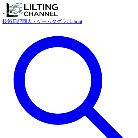
技術
日記
同人・ゲーム
タグ
ラボ
about