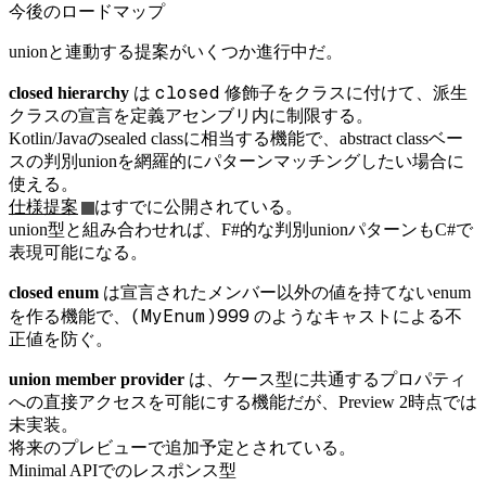
今後のロードマップ
unionと連動する提案がいくつか進行中だ。
closed
closed hierarchy
は
修飾子をクラスに付けて、派生
クラスの宣言を定義アセンブリ内に制限する。
Kotlin/Javaのsealed classに相当する機能で、abstract classベー
スの判別unionを網羅的にパターンマッチングしたい場合に
使える。
仕様提案
はすでに公開されている。
union型と組み合わせれば、F#的な判別unionパターンもC#で
表現可能になる。
closed enum
は宣言されたメンバー以外の値を持てないenum
(MyEnum)999
を作る機能で、
のようなキャストによる不
正値を防ぐ。
union member provider
は、ケース型に共通するプロパティ
への直接アクセスを可能にする機能だが、Preview 2時点では
未実装。
将来のプレビューで追加予定とされている。
Minimal APIでのレスポンス型