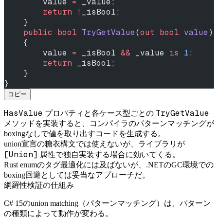
        value 
=
 _value;
        return
 !
_isBool;
    }
    public
 bool
 TryGetValue
(
out
 bool
 value
)
    {
        value 
=
 _isBool 
&&
 _value 
is
 1
;
        return
 _isBool;
    }
}
コピー
HasValue
TryGetValue
プロパティと各ケース型ごとの
メソッドを実装すると、コンパイラのパターンマッチングが
boxingなしで値を取り出すコードを生成する。
union宣言の糖衣構文では使えないが、ライブラリが
[Union]
属性で独自実装する場合に効いてくる。
Rust enumのタグ最適化には及ばないが、.NETのGC環境での
boxing回避としては妥当なアプローチだ。
網羅性検証の仕組み
C# 15のunion matching（パターンマッチング）は、パターン
の種類によって動作が変わる。