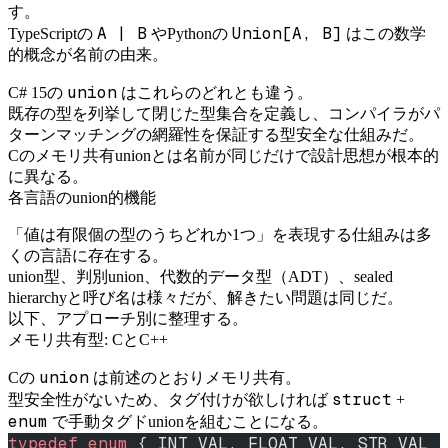
す。
A | B
Union[A, B]
TypeScriptの
やPythonの
はこの数学
的概念が名前の由来。
union
C# 15の
はこれらのどれとも違う。
既存の型を列挙して閉じた型集合を定義し、コンパイラがパ
ターンマッチングの網羅性を保証する型安全な仕組みだ。
Cのメモリ共有unionとは名前が同じだけで設計思想が根本的
に異なる。
各言語のunion的機能
「値は有限個の型のうちどれか1つ」を表現する仕組みは多
くの言語に存在する。
union型、判別union、代数的データ型（ADT）、sealed
hierarchyと呼び名は様々だが、解きたい問題は同じだ。
以下、アプローチ別に整理する。
メモリ共有型: CとC++
union
Cの
は前述のとおりメモリ共有。
struct
型安全性がないため、タグ付けが欲しければ
+
enum
で手動タグドunionを組むことになる。
typedef
 enum
 { INT_VAL, FLOAT_VAL, STR_VAL 