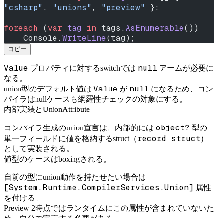
"csharp"
, 
"unions"
, 
"preview"
 };
foreach
 (
var
 tag
 in
 tags.
AsEnumerable
())
    Console.
WriteLine
(tag);
コピー
Value
null
プロパティに対するswitchでは
アームが必要に
なる。
Value
null
union型のデフォルト値は
が
になるため、コン
パイラはnullケースも網羅性チェックの対象にする。
内部実装とUnionAttribute
object?
コンパイラ生成のunion宣言は、内部的には
型の
record struct
単一フィールドに値を格納するstruct（
）
として実装される。
値型のケースはboxingされる。
自前の型にunion動作を持たせたい場合は
[System.Runtime.CompilerServices.Union]
属性
を付ける。
Preview 2時点ではランタイムにこの属性が含まれていないた