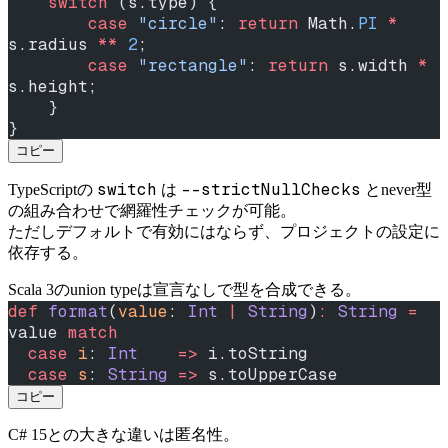
    switch
 (s.type) {
        case
 "circle"
: 
return
 Math.
PI
 *
s.radius 
**
 2
;
        case
 "rectangle"
: 
return
 s.width 
*
s.height;
    }
}
コピー
switch
--strictNullChecks
TypeScriptの
は
とnever型
の組み合わせで網羅性チェックが可能。
ただしデフォルトで有効にはならず、プロジェクトの設定に
依存する。
Scala 3のunion typeは宣言なしで型を合成できる。
def
 format
(
value
: 
Int
 |
 String
)
:
 String
 =
value 
match
  case
 i
: 
Int
    =>
 i.toString
  case
 s
: 
String
 =>
 s.toUpperCase
コピー
C# 15との大きな違いは匿名性。