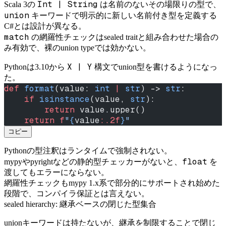
Int | String
Scala 3の
は名前のないその場限りの型で、
union
キーワードで明示的に新しい名前付き型を定義する
C#とは設計が異なる。
match
の網羅性チェックはsealed traitと組み合わせた場合の
み有効で、裸のunion typeでは効かない。
X | Y
Pythonは3.10から
構文でunion型を書けるようになっ
た。
def
 format
(value: 
int
 |
 str
) -> 
str
:
    if
 isinstance
(value, 
str
):
        return
 value.upper()
    return
 f
"
{
value
:.2f
}
"
コピー
Pythonの型注釈はランタイムで強制されない。
float
mypyやpyrightなどの静的型チェッカーがないと、
を
渡してもエラーにならない。
網羅性チェックもmypy 1.x系で部分的にサポートされ始めた
段階で、コンパイラ保証とは言えない。
sealed hierarchy: 継承ベースの閉じた型集合
unionキーワードは持たないが、継承を制限することで閉じ