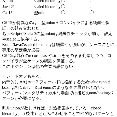
Kotlin
sealed hierarchy
◯
-
Java 21
sealed hierarchy
◯
-
C# 15
型union
◯
◯
C# 15が特異なのは「型union + コンパイラによる網羅性保
証」の組み合わせだ。
TypeScriptやScala 3の型unionは網羅性チェックが弱く、設定
やsealedに依存する。
Kotlin/Javaのsealed hierarchyは網羅性が強いが、ケースごとに
専用の型定義が必要。
C# 15は既存のrecord classやstructをそのまま列挙しつつ、コ
ンパイラが全ケースの網羅を保証する。
このポジションは他の主要言語にない。
トレードオフもある。
object?
内部的に
フィールドに格納するためvalue typeは
boxingされるし、Rust enumのようなタグ最適化もない。
パフォーマンスクリティカルな場面では後述のnon-boxingパ
ターンが必要になる。
判別unionが欲しければ、別途提案されている「closed
hierarchy」（後述）と組み合わせることでF#的なパターンも