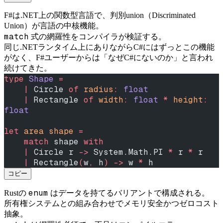
F#は.NET上の関数型言語で、判別union（Discriminated
Union）が言語の中核機能。
match
式の網羅性をコンパイラが検証する。
同じ.NETランタイム上にありながらC#にはずっとこの機能
がなく、F#ユーザーからは「なぜC#にないのか」と言われ
続けてきた。
type
 Shape
 =
    |
 Circle 
of
 radius
:
 float
    |
 Rectangle 
of
 width
:
 float
 *
 height
:
float
let
 area shape 
=
    match
 shape 
with
    |
 Circle r 
->
 System.Math.PI 
*
 r 
*
 r
    |
 Rectangle
(
w
,
 h
)
 ->
 w 
*
 h
コピー
enum
Rustの
はデータを持てるバリアントで構成される。
所有権システムとの組み合わせでメモリ安全かつゼロコスト
抽象。