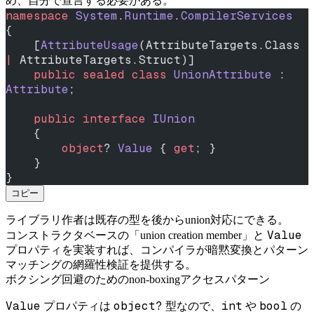
め、自分で宣言する必要がある。
namespace
 System
.
Runtime
.
CompilerServices
{
    [
AttributeUsage
(AttributeTargets.Class 
|
 AttributeTargets.Struct)]
    public
 sealed
 class
 UnionAttribute
 : 
Attribute
;
    public
 interface
 IUnion
    {
        object
? 
Value
 { 
get
; }
    }
}
コピー
ライブラリ作者は既存の型を後からunion対応にできる。
Value
コンストラクタベースの「union creation member」と
プロパティを実装すれば、コンパイラが暗黙変換とパターン
マッチングの網羅性検証を提供する。
ボクシング回避のためのnon-boxingアクセスパターン
Value
object?
int
bool
プロパティは
型なので、
や
の