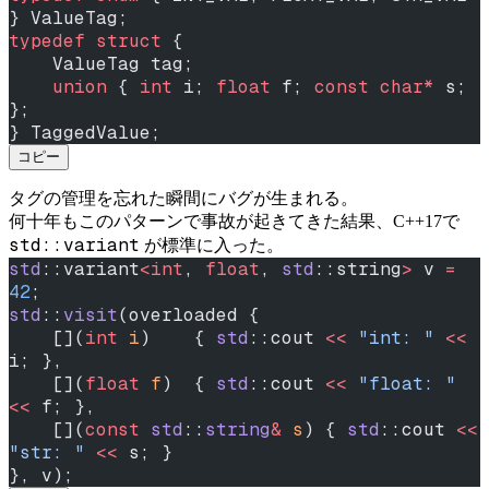
} ValueTag;
typedef
 struct
 {
    ValueTag tag;
    union
 { 
int
 i; 
float
 f; 
const
 char*
 s; 
};
} TaggedValue;
コピー
タグの管理を忘れた瞬間にバグが生まれる。
何十年もこのパターンで事故が起きてきた結果、C++17で
std::variant
が標準に入った。
std
::variant
<int
, 
float
, 
std
::string
>
 v 
=
42
;
std
::
visit
(overloaded {
    [](
int
 i
)    { 
std
::cout 
<<
 "int: "
 <<
i; },
    [](
float
 f
)  { 
std
::cout 
<<
 "float: "
<<
 f; },
    [](
const
 std
::
string
&
 s
) { 
std
::cout 
<<
"str: "
 <<
 s; }
}, v);