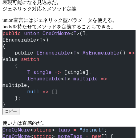
表現可能になる見込みだ。
ジェネリック対応とメソッド定義
union宣言にはジェネリック型パラメータを使える。
bodyを持たせてメソッドを定義することもできる。
public
 union
 OneOrMore
<
T
>(T, 
IEnumerable<T>)
{
    public 
IEnumerable
<
T
> 
AsEnumerable
() 
=>
Value 
switch
    {
        T
 single
 =>
 [single],
        IEnumerable
<
T
> 
multiple
 =>
multiple,
        null
 =>
 []
    };
}
コピー
使い方は直感的だ。
OneOrMore
<
string
> 
tags
 =
 "dotnet"
;
OneOrMore
<
string
> 
moreTags
 =
 new
[] { 