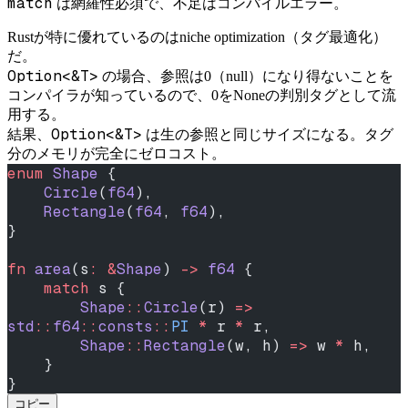
match
は網羅性必須で、不足はコンパイルエラー。
Rustが特に優れているのはniche optimization（タグ最適化）
だ。
Option<&T>
の場合、参照は0（null）になり得ないことを
コンパイラが知っているので、0をNoneの判別タグとして流
用する。
Option<&T>
結果、
は生の参照と同じサイズになる。タグ
分のメモリが完全にゼロコスト。
enum
 Shape
 {
    Circle
(
f64
),
    Rectangle
(
f64
, 
f64
),
}
fn
 area
(s
:
 &
Shape
) 
->
 f64
 {
    match
 s {
        Shape
::
Circle
(r) 
=>
std
::
f64
::
consts
::
PI
 *
 r 
*
 r,
        Shape
::
Rectangle
(w, h) 
=>
 w 
*
 h,
    }
}
コピー