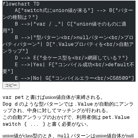
flowchart TD
    A["switch式にunion値が来る"] --> B{"パター
ンの種類は？"}
    B -->|"var / _"| C["union値そのものに適
用"]
    B -->|"型パターン<br/>nullパターン<br/>プロ
パティパターン"| D[".Valueプロパティを<br/>自動ア
ンラップ"]
    D --> E{"全ケース型を<br/>網羅している？"}
    E -->|Yes| F["コンパイル成功<br/>default不
要"]
    E -->|No| G["コンパイルエラー<br/>CS8509"]
コピー
var pet
と書けばunion値自体が束縛される。
Dog d
.Value
のような型パターンでは
が自動的にアンラ
ップされ、中身に対してマッチングが行われる。
pet.Value
この自動アンラップのおかげで、利用者側は
switch { ... }
と書く必要がない。
null
union値がclass型のとき、
パターンはunion値自体がnull