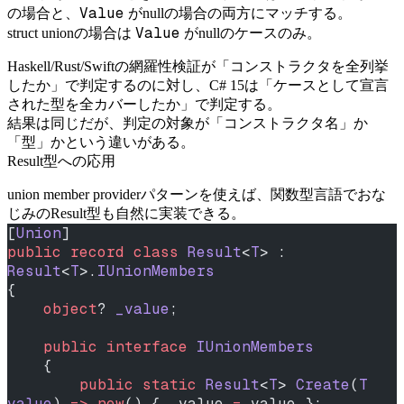
Value
の場合と、
がnullの場合の両方にマッチする。
Value
struct unionの場合は
がnullのケースのみ。
Haskell/Rust/Swiftの網羅性検証が「コンストラクタを全列挙
したか」で判定するのに対し、C# 15は「ケースとして宣言
された型を全カバーしたか」で判定する。
結果は同じだが、判定の対象が「コンストラクタ名」か
「型」かという違いがある。
Result型への応用
union member providerパターンを使えば、関数型言語でおな
じみのResult型も自然に実装できる。
[
Union
]
public
 record
 class
 Result
<
T
> : 
Result
<
T
>.
IUnionMembers
{
    object
? 
_value
;
    public
 interface
 IUnionMembers
    {
        public
 static
 Result
<
T
> 
Create
(
T
value
) 
=>
 new
() { _value 
=
 value };