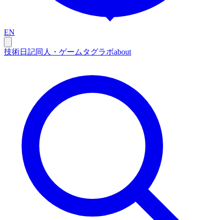
EN
技術
日記
同人・ゲーム
タグ
ラボ
about