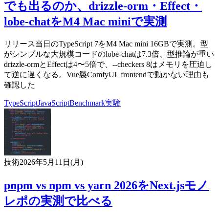
でも出るのか、drizzle-orm・Effect・
lobe-chatをM4 Mac miniで実測
リリース当日のTypeScript 7をM4 Mac mini 16GBで実測。型
がシンプルな大規模コードのlobe-chatは7.3倍、型推論が重い
drizzle-ormとEffectは4〜5倍で、--checkers 8はメモリを圧迫し
て逆に遅くなる。Vue製ComfyUI_frontendで動かない理由も
確認した
TypeScript
JavaScript
Benchmark
実験
技術
2026年5月11日(月)
pnpm vs npm vs yarn 2026をNext.jsモノ
レポの実測で比べる