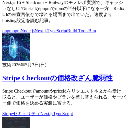
Next.js 16 + Shadcn/ui + Railwayのモノレポ実測で、キャッシ
ュなしCIのinstallがpnpmでnpmの半分以下になる一方、Radix
UIの未宣言依存で壊れる場面まで出ていた。速度より
hoisting設定を読む記事。
pnpm
npm
Node.js
Next.js
TypeScript
Build Tools
Bun
技術
2026年5月3日(日)
Stripe Checkoutの価格改ざん脆弱性
Stripe CheckoutでamountやpriceIdをリクエスト本文から受け
取ると、ユーザーが価格やプランを差し替えられる。サーバ
ー側で価格を決める実装に寄せる。
Stripe
セキュリティ
Next.js
TypeScript