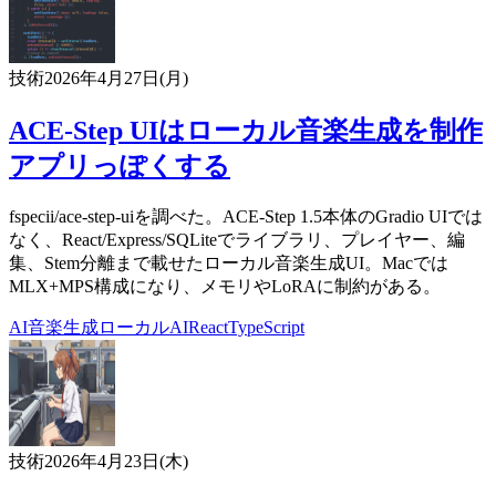
技術
2026年4月27日(月)
ACE-Step UIはローカル音楽生成を制作
アプリっぽくする
fspecii/ace-step-uiを調べた。ACE-Step 1.5本体のGradio UIでは
なく、React/Express/SQLiteでライブラリ、プレイヤー、編
集、Stem分離まで載せたローカル音楽生成UI。Macでは
MLX+MPS構成になり、メモリやLoRAに制約がある。
AI
音楽生成
ローカルAI
React
TypeScript
技術
2026年4月23日(木)