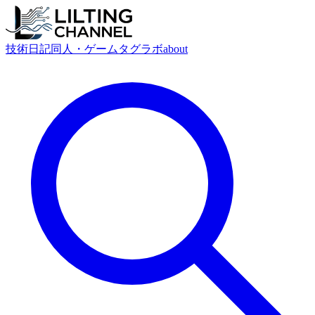
技術
日記
同人・ゲーム
タグ
ラボ
about