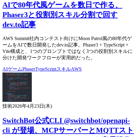
AIで80年代風ゲームを数日で作る、
Phaser3と役割別スキル分割で回す
dev.to記事
AWS Summit社内コンテスト向けにMoon Patrol風の80年代ゲ
ームをAIで数日開発したdev.to記事。Phaser3 + TypeScript +
Vite構成と、1つのプロンプトではなく3つの役割別スキルに
分けた開発ワークフローが実用的だった。
AI
ゲーム
Phaser
TypeScript
スキル
AWS
技術
2026年4月23日(木)
SwitchBot公式CLI @switchbot/openapi-
cli が登場、MCPサーバーとMQTTスト