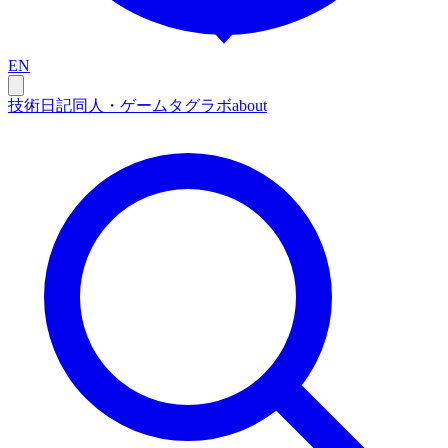
EN
技術
日記
同人・ゲーム
タグ
ラボ
about